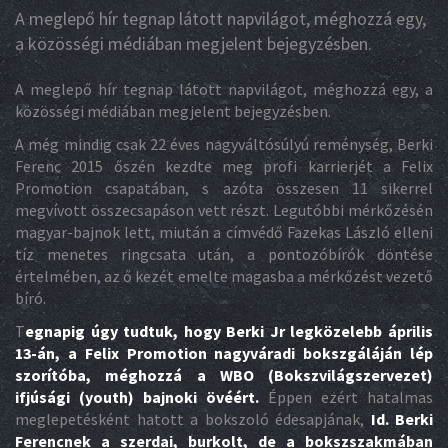
A meglepő hír tegnap látott napvilágot, méghozzá egy,
a közösségi médiában megjelent bejegyzésben.
A meglepő hír tegnap látott napvilágot, méghozzá egy, a
közösségi médiában megjelent bejegyzésben.
A még mindig csak 22 éves nagyváltósúlyú reménység, Berki
Ferenc 2015 őszén kezdte meg profi karrierjét a Felix
Promotion csapatában, s azóta összesen 11 sikerrel
megvívott összecsapáson vett részt. Legutóbbi mérkőzésén
magyar-bajnok lett, miután a címvédő Fazekas László elleni
tíz menetes ringcsata után, a pontozóbírók döntése
értelmében, az ő kezét emelte magasba a mérkőzést vezető
bíró.
T
egnapig úgy tudtuk, hogy Berki Jr legközelebb április
13-án, a Felix Promotion nagyváradi bokszgáláján lép
szorítóba, méghozzá a WBO (Bokszvilágszervezet)
ifjúsági (youth) bajnoki övéért.
Éppen ezért hatalmas
meglepetésként hatott a bokszoló édesapjának,
Id. Berki
Ferencnek a szerdai, burkolt, de a bokszszakmában