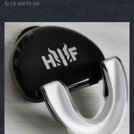
Ár:
18 400
Ft
-tól