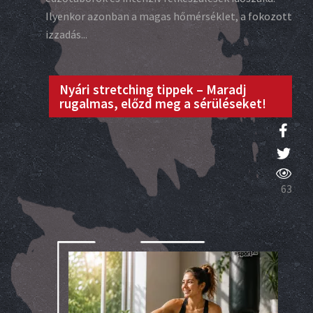
Ilyenkor azonban a magas hőmérséklet, a fokozott
izzadás...
Nyári stretching tippek – Maradj
rugalmas, előzd meg a sérüléseket!
63