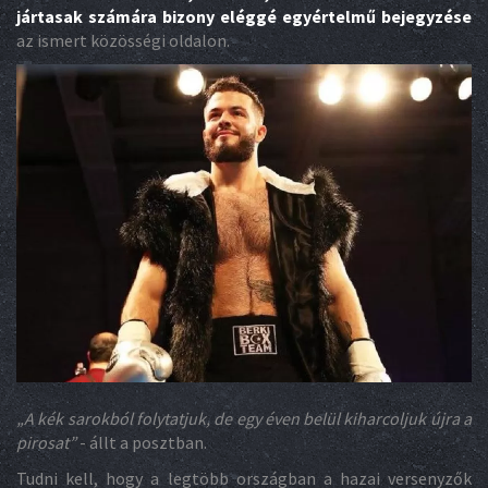
jártasak számára bizony eléggé egyértelmű bejegyzése
az ismert közösségi oldalon.
„
A kék sarokból folytatjuk, de egy éven belül kiharcoljuk újra a
pirosat”
- állt a posztban.
Tudni kell, hogy a legtöbb országban a hazai versenyzők