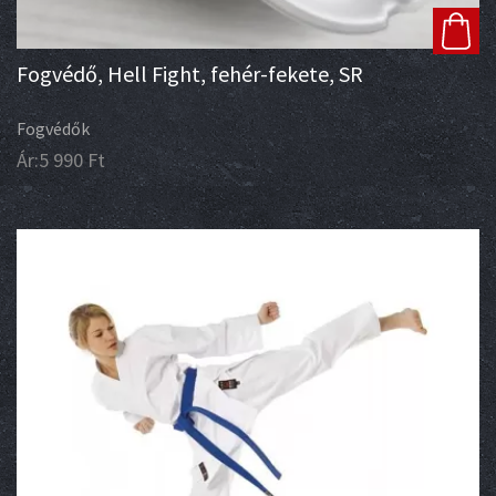
Fogvédő, Hell Fight, fehér-fekete, SR
Fogvédők
Ár:
5 990
Ft