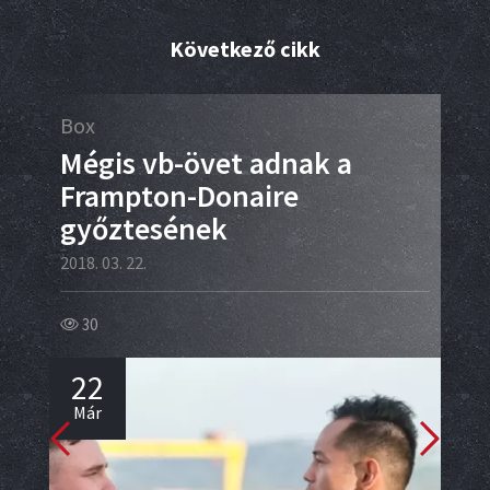
Következő cikk
Box
Box
e
Mégis vb-övet adnak a
Go
Frampton-Donaire
2018.
győztesének
81
2018. 03. 22.
2
30
Má
22
Már