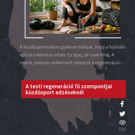
A küzdősportokban gyakran halljuk, hogy a fejlődés
kulcsa a kemény edzés. Ez igaz, de csak félig. A
másik, sokszor alábecsült tényező a regeneráció....
A testi regeneráció fő szempontjai
küzdősport edzéseknél
110