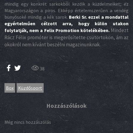
mindig egy konkrét sarkokból kezdik a küzdelmeiket; ez
Magyarországon a piros. Ekképp értelemszerűen a vendég
bunyósoké mindig a kék sarok.
Berki Sr. ezzel a mondattal
egyértelműen célzott arra, hogy külön utakon
Mindezt
folytatják, nem a Felix Promotion kötelékében.
Rácz Félix promóter is megerősítette csütörtökön, ám az
okokról nem kívánt beszélni magazinunknak.
38
Box
Küzdősport
Hozzászólások
Még nincs hozzászólás