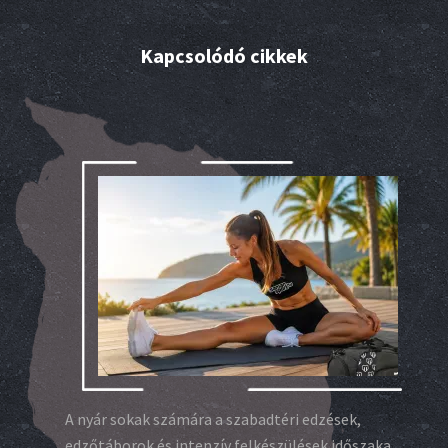
Kapcsolódó cikkek
A nyár sokak számára a szabadtéri edzések,
edzőtáborok és intenzív felkészülések időszaka.