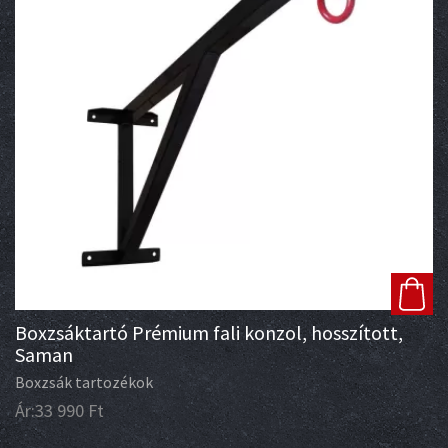
Boxzsáktartó Prémium fali konzol, hosszított,
Saman
Boxzsák tartozékok
Ár:
33 990
Ft