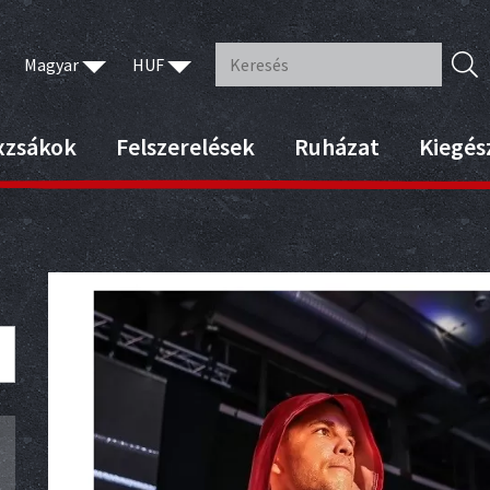
Magyar
HUF
xzsákok
Felszerelések
Ruházat
Kiegés