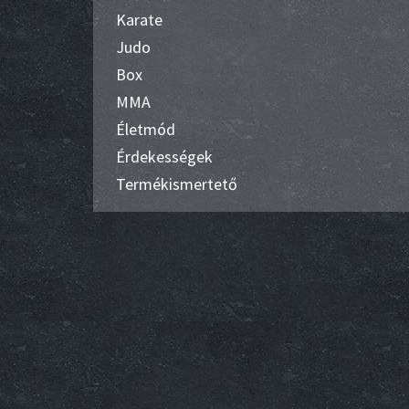
Karate
Judo
Box
MMA
Életmód
Érdekességek
Termékismertető