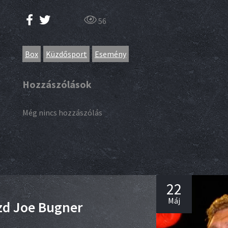
56
Box
Küzdősport
Esemény
Hozzászólások
Még nincs hozzászólás
22
Máj
zd Joe Bugner