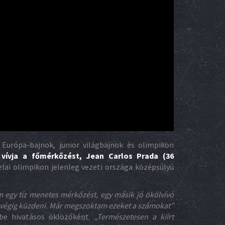
Európa-bajnok, junior világbajnok és olimpikon
 vívja a főmérkőzést, Jean Carlos Prada (36
elai olimpikon jelenleg vezeti országa középsúlyú
m egy tíz menetes mérkőzést, egy másik jó ökölvívó
 végig küzdeni. Már megszoktam ezeket a számokat”
 be hivatásos öklözőként.
„Természetesen a kiírt