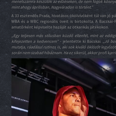
menetszámra készülök az edzéseken, de nem fogok könnyek
mint ahogy áprilisban, Nagyváradon is történt.”
A 33 esztendős Prada, hivatásos ökölvívóként túl van jó 
WBA és a WBC regionális öveit is birtokolta. A Bacskai
amatőrként képviselte hazáját az ötkarikás játékokon.
„
Egy teljesen más stílusban küzdő ellenfél, mint az eddigi
kifejezetten a kedvencem”
- jelentette ki Bacskai.
„Jó bok
mutatja, ráadásul rutinos is, aki sok kiváló öklözőt legyőzö
során nem szabad hibáznom. Ha ez sikerül, akkor profi kar