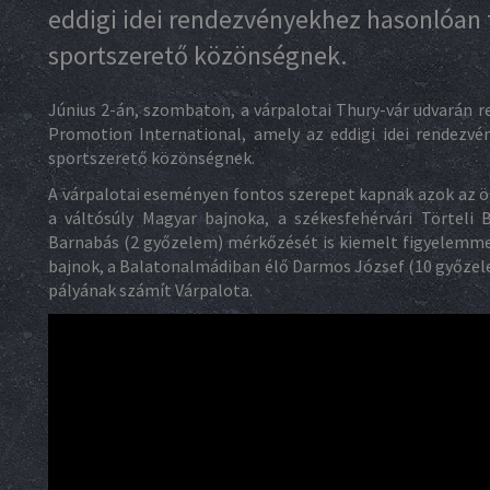
eddigi idei rendezvényekhez hasonlóan t
sportszerető közönségnek.
Június 2-án, szombaton, a várpalotai Thury-vár udvarán re
Promotion International, amely az eddigi idei rendezv
sportszerető közönségnek.
A várpalotai eseményen fontos szerepet kapnak azok az ökl
a váltósúly Magyar bajnoka, a székesfehérvári Törteli 
Barnabás (2 győzelem) mérkőzését is kiemelt figyelemmel 
bajnok, a Balatonalmádiban élő Darmos József (10 győzelem
pályának számít Várpalota.