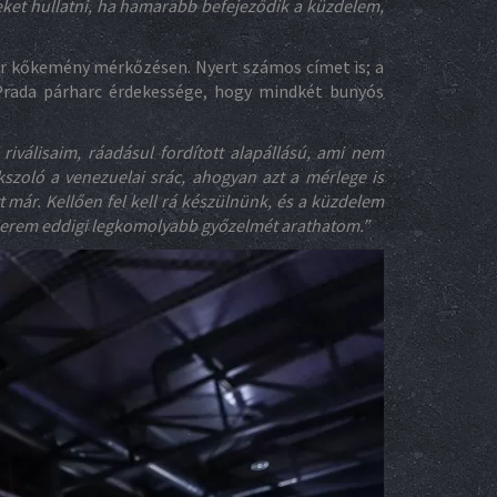
et hullatni, ha hamarabb befejeződik a küzdelem,
pár kőkemény mérkőzésen. Nyert számos címet is; a
-Prada párharc érdekessége, hogy mindkét bunyós
 riválisaim, ráadásul fordított alapállású, ami nem
szoló a venezuelai srác, ahogyan azt a mérlege is
tt már. Kellően fel kell rá készülnünk, és a küzdelem
rierem eddigi legkomolyabb győzelmét arathatom.”