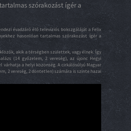
artalmas szórakozást ígér a
ndezi évadzáró élő televíziós bokszgáláját a Felix
ényekhez hasonlóan tartalmas szórakozást ígér a
özők, akik a térségben születtek, vagy élnek. Így
Balázs (14 győzelem, 2 vereség), az újonc Hegyi
várhatja a helyi közönség. A cirkálósúlyú Magyar
, 2 vereség, 2 döntetlen) számára is szinte hazai