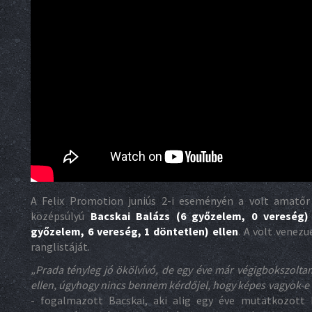
A Felix Promotion juniús 2-i eseményén a volt amatőr 
középsúlyú
Bacskai Balázs (6 győzelem, 0 vereség)
győzelem, 6 vereség, 1 döntetlen) ellen
. A volt venezu
ranglistáját.
„
Prada tényleg jó ökölvívó, de egy éve már végigbokszolta
ellen, úgyhogy nincs bennem kérdőjel, hogy képes vagyok-e
- fogalmazott Bacskai, aki alig egy éve mutatkozott