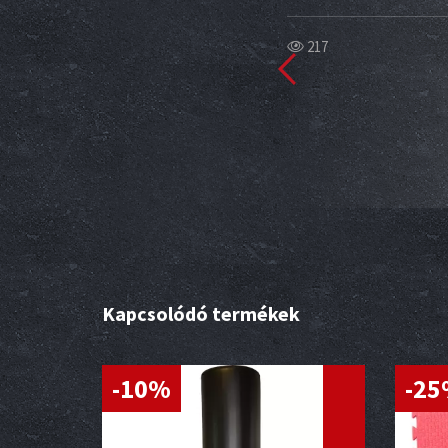
217
m
Kapcsolódó termékek
-10%
-2