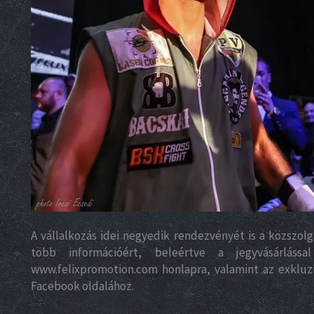
A vállalkozás idei negyedik rendezvényét is a közszol
több információért, beleértve a jegyvásárlássa
www.felixpromotion.com honlapra, valamint az exkluzí
Facebook oldalához.