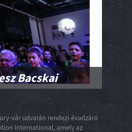
lesz Bacskai
hury-vár udvarán rendezi évadzáró
otion International, amely az