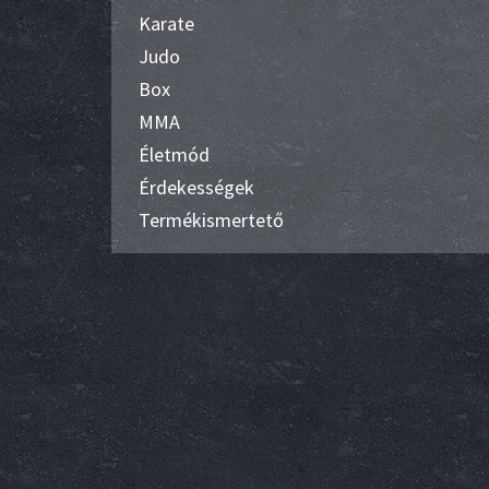
Karate
Judo
Box
MMA
Életmód
Érdekességek
Termékismertető