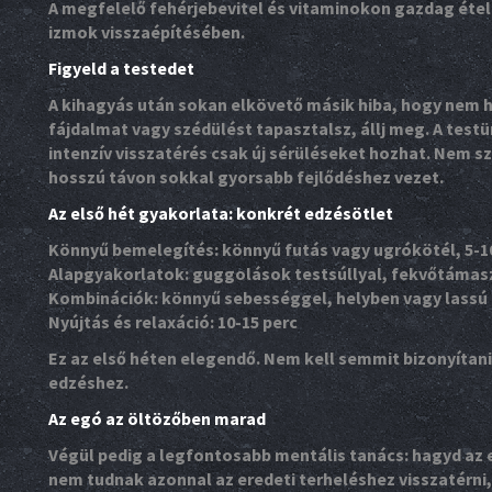
A megfelelő fehérjebevitel és vitaminokon gazdag étel
izmok visszaépítésében.
Figyeld a testedet
A kihagyás után sokan elkövető másik hiba, hogy nem h
fájdalmat vagy szédülést tapasztalsz, állj meg. A testünk
intenzív visszatérés csak új sérüléseket hozhat. Nem 
hosszú távon sokkal gyorsabb fejlődéshez vezet.
Az első hét gyakorlata: konkrét edzésötlet
Könnyű bemelegítés: könnyű futás vagy ugrókötél, 5-1
Alapgyakorlatok: guggolások testsúllyal, fekvőtámas
Kombinációk: könnyű sebességgel, helyben vagy lassú
Nyújtás és relaxáció: 10-15 perc
Ez az első héten elegendő. Nem kell semmit bizonyítani 
edzéshez.
Az egó az öltözőben marad
Végül pedig a legfontosabb mentális tanács: hagyd az 
nem tudnak azonnal az eredeti terheléshez visszatérni, 