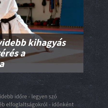
videbb kihagyás
érés a
a
debb időre - legyen szó
éb elfoglaltságokról - időnként