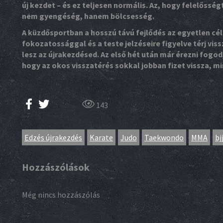
új kezdet – és ez teljesen normális. Az, hogy felelőssé
nem gyengéség, hanem bölcsesség.
A küzdősportban a hosszú távú fejlődés az egyetlen cél
fokozatossággal és a teste jelzéseire figyelve térj vis
lesz az újrakezdésed. Az első hét után már érezni fogod,
hogy az okos visszatérés sokkal jobban fizet vissza, min
143
Edzés újrakezdés
Karate
Judo
Taekwondo
MMA
bj
Hozzászólások
Még nincs hozzászólás