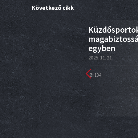
Következő cikk
17
Küzdősportok
kt
magabiztoss
egyben
2025. 11. 21.
134
m