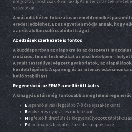
dolgoztál, most csak 3-val kezdj. Az intenzitás tekintetéb
százalékát.
A második héten fokozatosan emeld mindkét paramétert
eredeti edzéshez. Ez az egyetlen módja annak, hogy elk
az erőt alulbecsülő csalódottságot.
Az edzések szerkezete is fontos
A küzdősportban az alapokra és az összetett mozdulato
izolációs, finom technikákat az első hetekben – helye
A saját testsúllyal végzett gyakorlatok, az alapálláso
kezdeti lépések. A sparring és az intenzív edzésmunka
kellő stabilitást.
Regeneráció: az ERMP a mellőzött kulcs
A kihagyás után még fontosabb a megfelelő regeneráció,
E
legendő alvás (legalább 7-8 óra éjszakánként)
R
endszeres nyújtás és mobilizáció
M
egfeleő hidratálás és kiegyensúlyozott táplálkozás
P
ihenőnapok beépítése az edzésnapok közé