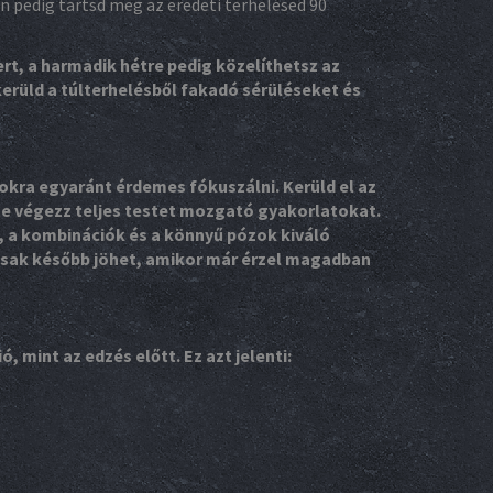
en pedig tartsd meg az eredeti terhelésed 90
, a harmadik hétre pedig közelíthetsz az
erüld a túlterhelésből fakadó sérüléseket és
kra egyaránt érdemes fókuszálni. Kerüld el az
tte végezz teljes testet mozgató gyakorlatokat.
k, a kombinációk és a könnyű pózok kiváló
 csak később jöhet, amikor már érzel magadban
 mint az edzés előtt. Ez azt jelenti: