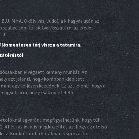
BJJ, MMA, Ökölvívás, Judo), a kihagyás után az
szabad sem túl sietve visszatérni az eredeti
ást.
lésmentesen térj vissza a tatamira.
zatéréstől
ív időszakban elvégzett kemény munkát. Az
ly azt jelenti, hogy korábban kiépített
nt egy teljesen kezdőnek. Ez azt jelenti, hogy a
 figyelj arra, hogy csak megfelelő
ortolóknál egyaránt megfigyelhetünk, hogy túl
2-4 hét) az ideális megközelítés az, hogy az utolsó
desz. Konkrétan: ha korábban 5 sorozattal