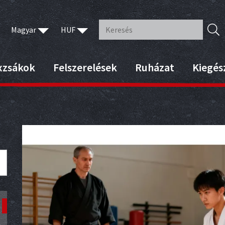
Magyar
HUF
xzsákok
Felszerelések
Ruházat
Kiegés