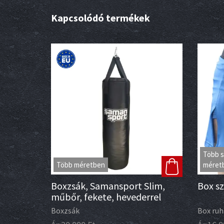
Kapcsolódó termékek
Több s
Több méretben
méret
Boxzsák, Samansport Slim,
Box s
műbőr, fekete, hevederrel
Boxzsák
Box ruh