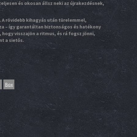
gteljesen és okosan állsz neki az újrakezdésnek,
. A rövidebb kihagyás után türelemmel,
sza – így garantáltan biztonságos és hatékony
 hogy visszajön a ritmus, és rá fogsz jönni,
t a sietős.
j
Box