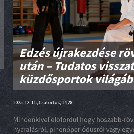
Edzés újrakezdése rö
után – Tudatos visszat
küzdősportok világáb
2025. 12. 11., Csütörtök, 14:28
Mindenkivel előfordul hogy hoszabb-rövi
nyaralásról, pihenőperiódusról vagy egy