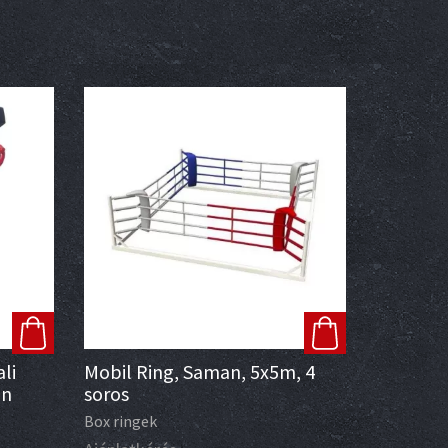
li
Mobil Ring, Saman, 5x5m, 4
an
soros
Box ringek