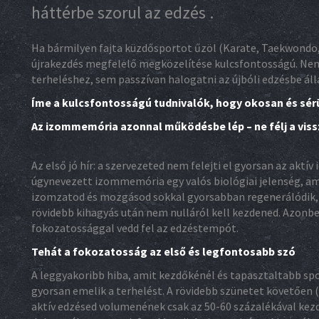
háttérbe szorul az edzés .
Ha bármilyen fajta küzdősportot űzöl (Karate, Taekwondo, 
újrakezdés megfelelő megközelítése kulcsfontosságú. Nem 
terheléshez, sem passzívan halogatni az újbóli edzésbe áll
Íme a kulcsfontosságú tudnivalók, hogy okosan és sérü
Az izommemória azonnal működésbe lép – ne félj a viss
Az első jó hír: a szervezeted nem felejti el gyorsan az akt
úgynevezett izommemória egy valós biológiai jelenség, ame
izomzatod és mozgásod sokkal gyorsabban regenerálódik, mi
rövidebb kihagyás után nem nulláról kell kezdened. Azonben
fokozatossággal vedd fel az edzéstempót.
Tehát a fokozatosság az első és legfontosabb szó
A leggyakoribb hiba, amit kezdőkénél és tapasztaltabb sp
gyorsan emelik a terhelést. A rövidebb szünetet követően (
aktív edzésed volumenének csak az 50-60 százalékával kez