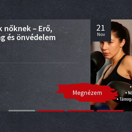
21
 nőknek – Erő,
Nov
ág és önvédelem
Megnézem