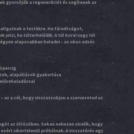
ek gyorsítják a regenerációt és segítenek az
allgatnak a testükre. Ha fáradtságot,
 jelzi, ha túlterhelődik. A túl korai vagy túl
szégyen alaposabban haladni – az okos edzés
0 percig
zok, alapállások gyakorlása
 előrehaladással
– az a cél, hogy visszaszokjon a szervezeted az
egót az öltözőben. Sokan nehezen viselík, hogy
ezért sikertelenül próbálnak. A visszatérés egy