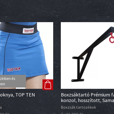
zínben és
ben
zoknya, TOP TEN
Boxzsáktartó Prémium fa
konzol, hosszított, Sam
a
Boxzsák tartozékok