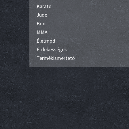
Karate
Judo
Box
MMA
Életmód
Érdekességek
Termékismertető