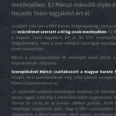
mezőnyében. Ez Márszi második olyan é
Hayashi Team tagjaként ért el.
Lezajlott Linz-ben a WKF Karate Világbajnokság, ahol a ma
aki
ezüstérmet szerzett a 67 kg-osok mezőnyében
. Ez 
a Hayashi Team tagjaként ért el. Az UTE versenyzője
Világjátékokra, mely a nem olimpiai sportágak legran
ismét bizonyíthat.
Márszi a súlycsoportjában 90 versenyző közül jutott 
teljesítményét nyújtotta.
Szereplésével Márszi csatlakozott a magyar karate 
felnőtt vb-n karatésainknak még soha sikerült aranyérm
Klima Zsuzsanna jutott el.
„A csütörtöki selejtező mérkőzések rendkívül jól sikerülte
aznap reggel. A döntőig 5 mérkőzést kellett megnyernem. Az 
francia Da Costa, és az Európa Játékok győztes, török
rengeteget dolgoztunk azon, hogy a VB-n csúcsosodjon k
elvégeztünk. A döntő mérkőzés másik napon, szombaton ke