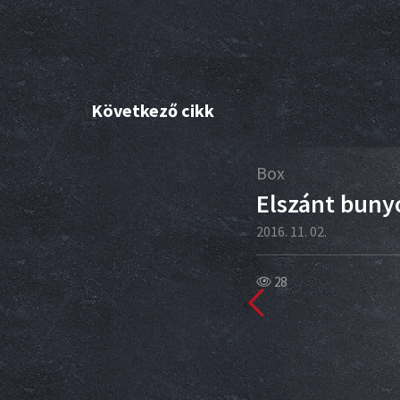
Következő cikk
24
Box
kt
Elszánt buny
2016. 11. 02.
28
m