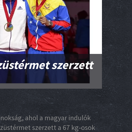
ezüstérmet szerzett
jnokság, ahol a magyar indulók
 ezüstérmet szerzett a 67 kg-osok