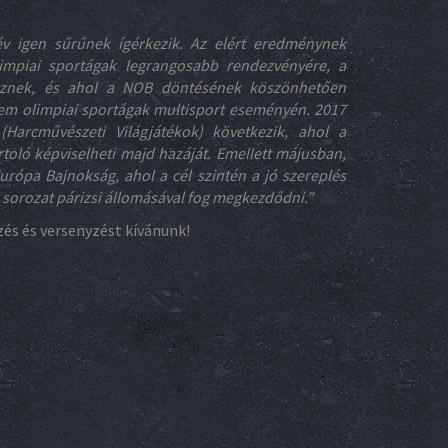
v igen sűrűnek ígérkezik. Az elért eredménynek
limpiai sportágak legrangosabb rendezvényére, a
deznek, és ahol a NOB döntésének köszönhetően
nem olimpiai sportágak multisport eseményén. 2017
rcművészeti Világjátékok) következik, ahol a
toló képviselheti majd hazáját. Emellett májusban,
rópa Bajnokság, ahol a cél szintén a jó szereplés
 sorozat párizsi állomásával fog megkezdődni.”
és és versenyzést kívánunk!