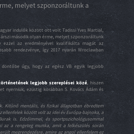
rme, melyet szponzoráltunk a
gyar indulók között ott volt Tadissi Yves Martial,
Márszi második olyan érme, melyet szponzoráltunk
 ezzel az eredményével kvalifikálta magát az
gosabb rendezvénye, így 2017 nyarán Wroclawban
a döntőbe úgy, hogy az egész VB egyik legjobb
történetének legjobb szereplései közé
, hiszen
et nyerniük, ezüstig korábban S. Kovács Ádám és
k. Kitűnő mentális, és fizikai állapotban ébredtem
ellenfelek között volt az idei év Európa-bajnoka, a
 Burak is. Edzőimmel, és sportpszichológusommal
i az a rengeteg munka, amit a felkészülés során
rült megrendezésre, amire az angol ellenfelem ez