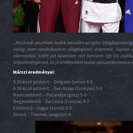
„
Most már pozitívan tudok beszélni az egész Világbajnokság
eddig nem rendelkeztem világbajnoki éremmel. Sajnos 
elterveztük, ezért azt követően volt bennem egy kis csalód
teljesítményemet, és jó emlékekkel tudok visszatekinteni a v
Márszi eredményei:
A 32 közé jutásért: - Delgado (perui) 4-0
A 16 közé jutásért. - Ben Ataya (tunéziai) 3-0
Nyolcaddöntő: - Pataridze (grúz) 5-0
Negyeddöntő: - Da Costa (francia) 4-2
Elődöntő: - Uygur (török) 2-0
Döntő: - Thomas (angol) 0-8