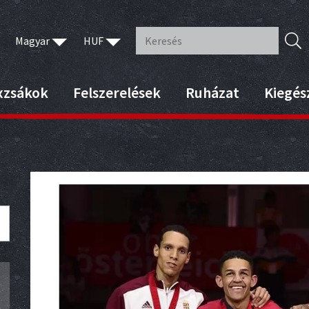
Magyar
HUF
xzsákok
Felszerelések
Ruházat
Kiegés