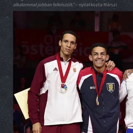
alkalommal jobban felkészült.”
– nyilatkozta Márszi.