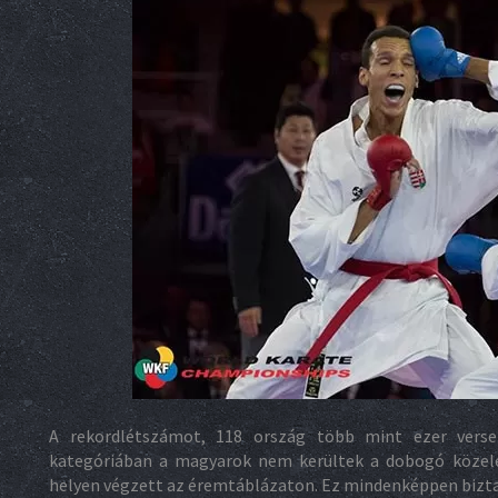
A rekordlétszámot, 118 ország több mint ezer versen
kategóriában a magyarok nem kerültek a dobogó közeléb
helyen végzett az éremtáblázaton. Ez mindenképpen biztat