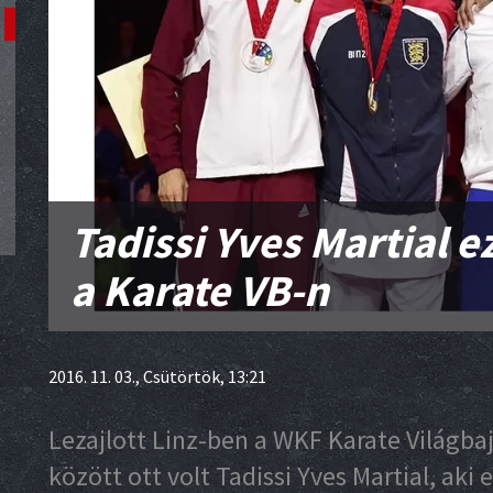
Tadissi Yves Martial 
a Karate VB-n
2016. 11. 03., Csütörtök, 13:21
Lezajlott Linz-ben a WKF Karate Világba
között ott volt Tadissi Yves Martial, aki