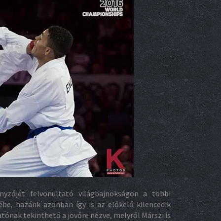
yzőjét felvonultató világbajnokságon a többi
e, hazánk azonban így is az előkelő kilencedik
ónak tekinthető a jövőre nézve, melyről Márszi is