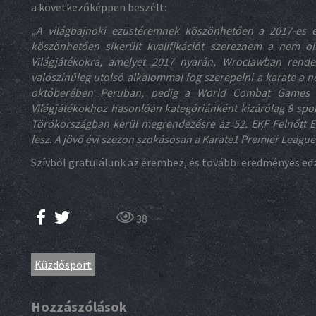
a következőképpen beszélt:
„A világbajnoki ezüstéremnek köszönhetően a 2017-es é
köszönhetően sikerült kvalifikációt szereznem a nem o
Világjátékokra, amelyet 2017 nyarán, Wroclawban ren
valószínűleg utolsó alkalommal fog szerepelni a karate a 
októberében Peruban, pedig a World Combat Games (Ha
Világjátékokhoz hasonlóan kategóriánként kizárólag 8 spor
Törökországban kerül megrendezésre az 52. EKF Felnőtt Eu
lesz. A jövő évi szezon szokásosan a Karate1 Premier League
Szívből gratulálunk az éremhez, és további eredményes edz
38
Küzdősport
Hozzászólások