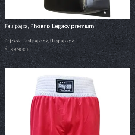
Fali pajzs, Phoenix Legacy prémium
Pajzsok, Testpajzsok, Haspajzsok
Ár:
99 900
Ft