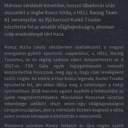
Márciusi sérülését követően, hosszú lábadozás után
visszatért a ringbe Koncz Attila, a HELL Racing Team
K1 versenyzője. Az ifjú harcost Kunkli Tivadar
készítette fel az amatőr világbajnokságra, ahonnan
szép eredménnyel tért haza.
Koncz Attila tavaly októberben csatlakozott a magyar
energiaital-gyártó sportolói csapatához, a HELL Racing
Teamhez, és év végéig számos sikert könyvelhetett el. A
2017-es TEK Gála egyik legizgalmasabb meccsét
köszönhettük Koncznak, még úgy is, hogy csak vendégként
szállt ringbe. Az estére a thai-boksz legenda, Kunkli Tivadar
készítette fel, aki ekkor látta meg a tehetséget a fiatal
sportolóban. 2018-ban már együtt kezdték a felkészülést az
újabb megmérettetésekre. Márciusban Koncznak váratlan
lehetősége adódott részt venni egy világbajnokságon
Lengyelországban, ahol a mérkőzés közben kiugrott a válla,
ezért orvosai hónapokra eltiltották a meccsektől.
Mostanra azonban Koncz felépült és újra ringbe szállt