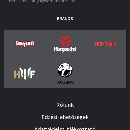
E-mail: vince.dinya@samansport.hu
BRANDS
Rólunk
Edzési lehetőségek
Adatvédelmi tájékoztató