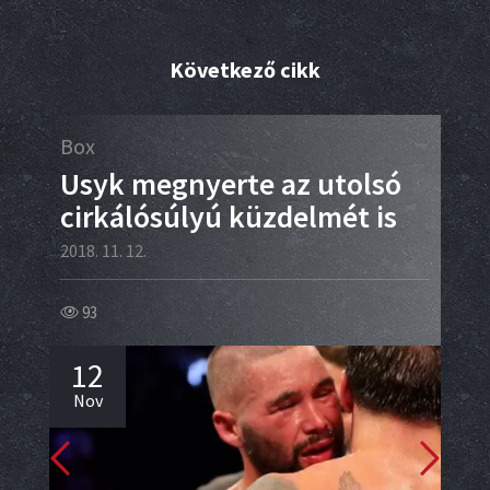
Következő cikk
Box
MM
Usyk megnyerte az utolsó
TE
cirkálósúlyú küzdelmét is
kü
2018. 11. 12.
2018.
93
12
12
1
Nov
No