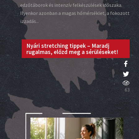
edzőtáborok és intenzív felkészülések időszaka.
Ilyenkor azonban a magas hőmérséklet, a fokozott
izzadás...
Nyári stretching tippek – Maradj
rugalmas, előzd meg a sérüléseket!
63