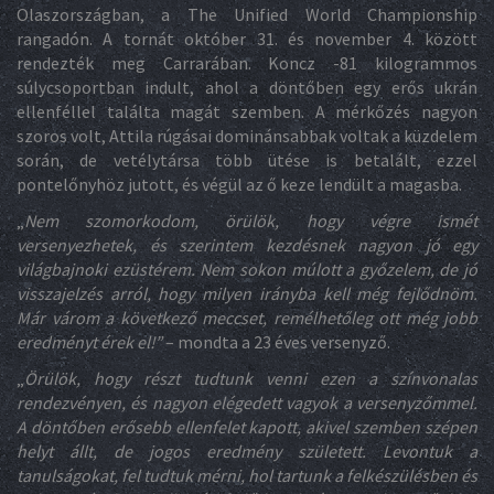
Olaszországban, a The Unified World Championship
rangadón. A tornát október 31. és november 4. között
rendezték meg Carrarában. Koncz -81 kilogrammos
súlycsoportban indult, ahol a döntőben egy erős ukrán
ellenféllel találta magát szemben. A mérkőzés nagyon
szoros volt, Attila rúgásai dominánsabbak voltak a küzdelem
során, de vetélytársa több ütése is betalált, ezzel
pontelőnyhöz jutott, és végül az ő keze lendült a magasba.
„
Nem szomorkodom, örülök, hogy végre ismét
versenyezhetek, és szerintem kezdésnek nagyon jó egy
világbajnoki ezüstérem. Nem sokon múlott a győzelem, de jó
visszajelzés arról, hogy milyen irányba kell még fejlődnöm.
Már várom a következő meccset, remélhetőleg ott még jobb
eredményt érek el!”
– mondta a 23 éves versenyző.
„
Örülök, hogy részt tudtunk venni ezen a színvonalas
rendezvényen, és nagyon elégedett vagyok a versenyzőmmel.
A döntőben erősebb ellenfelet kapott, akivel szemben szépen
helyt állt, de jogos eredmény született. Levontuk a
tanulságokat, fel tudtuk mérni, hol tartunk a felkészülésben és