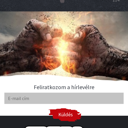
Feliratkozom a hírlevélre
Küldés