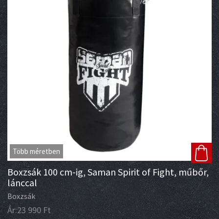
Több méretben
Boxzsák 100 cm-ig, Saman Spirit of Fight, műbőr,
lánccal
Boxzsák
Ár:
23 990
Ft