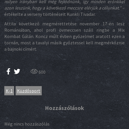
milyen irányban kell még fejlődnünk, így minden erőnkkel
azon leszünk, hogy a következő meccsre elérjük a célunkat.”
–
értékelte a verseny történéseit Kunkli Tivadar.
Attila következő megmérettetése november 17-én lesz
Romániában, ahol profi övmeccsen száll ringbe a Mix
Kombat Gálán. Koncz múlt évben győzelmet aratott ezen a
tornán, most a tavalyi másik győztessel kell megmérkőznie
a bajnoki címért.
600
K-1
Küzdősport
Hozzászólások
Még nincs hozzászólás