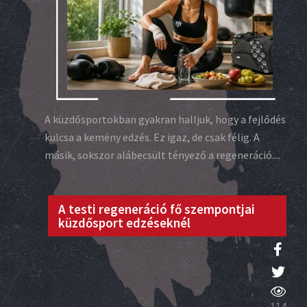
A küzdősportokban gyakran halljuk, hogy a fejlődés
kulcsa a kemény edzés. Ez igaz, de csak félig. A
másik, sokszor alábecsült tényező a regeneráció....
A testi regeneráció fő szempontjai
küzdősport edzéseknél
114