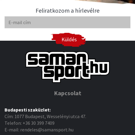
Feliratkozom a hírlevélre
Küldés
Kapcsolat
Budapesti szaküzlet:
Cím: 1077 Budapest, Wesselényi utca 47.
Telefon: +36 30 399 7409
E-mail: rendeles@samansport.hu