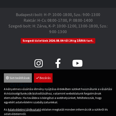
Budapesti bolt: H-P: 10:00-18:00, Szo.: 9:00-13:00
Raktár: H-Cs: 08:00-17:00, P: 08:00-14:00
Szegedi bolt: H: Zárva, K-P: 10:00-12:00, 13:00-18:00, Szo.:
9:00-13:00
Szegedi üzletünk 2026.08.04-től 24-ig ZÁRVA tart.
Süti beállítások
Bezárás
A kényelmes vásárlási élmény nyújtása érdekében sütiket használunk a vásárlási
és közösségi funkciók biztosításához, valamint weboldalunk forgalmának
Árukereső.hu
elemzéséhez. Ha továbbra is böngészi a webhelyünket, feltételezzük, hogy
egyetért adatvédelmi szabályzatunkkal.
Az
Adatvédelmi tájékoztató
oldalon megtalál minden információt a sütikről és
© Saman Sport.hu 2026
adatvédelemről.