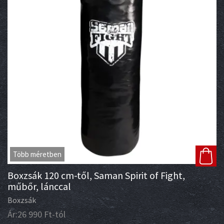
Több méretben
Boxzsák 120 cm-től, Saman Spirit of Fight,
műbőr, lánccal
Boxzsák
Ár:
26 990
Ft
-tól