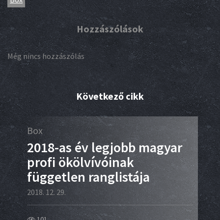
Hozzászólások
Még nincs hozzászólás
Következő cikk
Box
Ált
8-
2018-as év legjobb magyar
Az
profi ökölvívóinak
Ro
független ranglistája
2018.
2018. 12. 29.
10
101