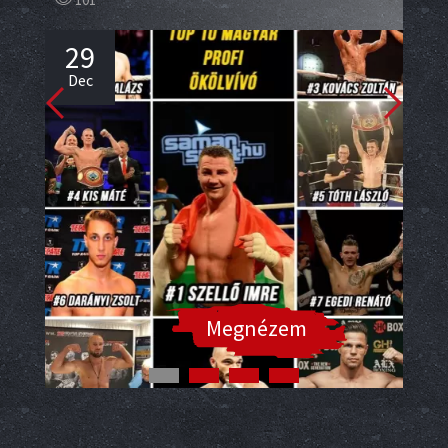
2
29
De
Dec
Megnézem