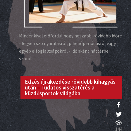
Mindenkivel előfordul hogy hoszabb-rövidebb időre
- legyen szó nyaralásról, pihenőperiódusról vagy
egyéb elfoglaltságokról - időnként háttérbe
szorul...
Edzés újrakezdése rövidebb kihagyás
után – Tudatos visszatérés a
küzdősportok világába
144