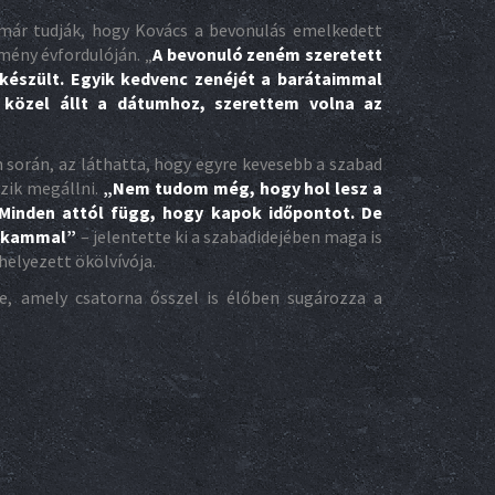
k már tudják, hogy Kovács a bevonulás emelkedett
mény évfordulóján. „
A bevonuló zeném szeretett
készült. Egyik kedvenc zenéjét a barátaimmal
 közel állt a dátumhoz, szerettem volna az
 során, az láthatta, hogy egyre kevesebb a szabad
zik megállni.
„Nem tudom még, hogy hol lesz a
 Minden attól függ, hogy kapok időpontot. De
yakammal”
– jelentette ki a szabadidejében maga is
elyezett ökölvívója.
e, amely csatorna ősszel is élőben sugározza a