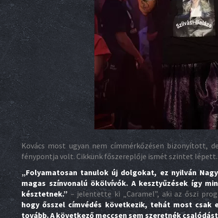
Kovács most ugyan nem címmérkőzésen bizonyított, de
fénypontja volt. Cikkünk főszereplője ismét szintet lépett.
„Folyamatosan tanulok új dolgokat, ez nyilván Nagy
magas színvonalú ökölvívók. A kesztyűzések így min
késztetnek.”
– jelentette ki „Caramel”, aki az őszi pro
hogy ősszel címvédés következik, tehát most csak e
tovább. A következő meccsen sem szeretnék csalódást