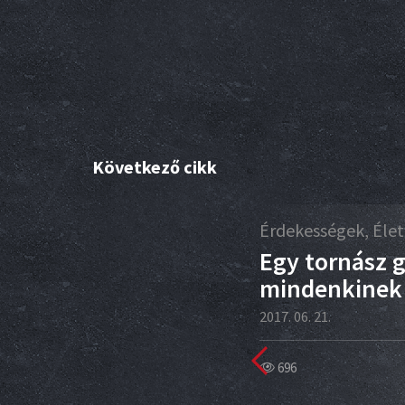
Következő cikk
12
Érdekességek, Él
ún
Egy tornász g
mindenkinek 
2017. 06. 21.
696