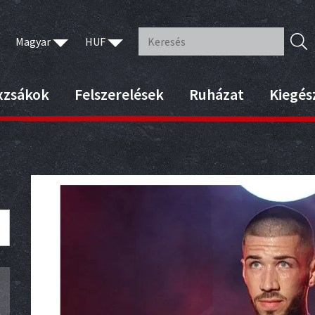
Magyar
HUF
xzsákok
Felszerelések
Ruházat
Kiegés