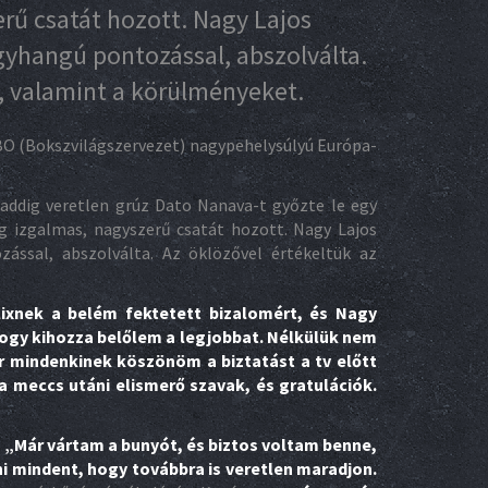
erű csatát hozott. Nagy Lajos
gyhangú pontozással, abszolválta.
, valamint a körülményeket.
WBO (Bokszvilágszervezet) nagypehelysúlyú Európa-
 addig veretlen grúz Dato Nanava-t győzte le egy
ig izgalmas, nagyszerű csatát hozott. Nagy Lajos
ással, abszolválta. Az öklözővel értékeltük az
ixnek a belém fektetett bizalomért, és Nagy
hogy kihozza belőlem a legjobbat. Nélkülük nem
 mindenkinek köszönöm a biztatást a tv előtt
 a meccs utáni elismerő szavak, és gratulációk.
.
„Már vártam a bunyót, és biztos voltam benne,
i mindent, hogy továbbra is veretlen maradjon.