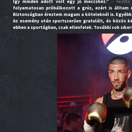
Így minden adott volt egy jó meccshez.”
– kezdte 
folyamatosan próbálkozott a grúz, ezért is álltam
Biztonságban éreztem magam a köteleknél is. Egyébk
Az esemény után sportszerűen gratulált, és közös k
ebben a sportágban, csak ellenfelek. További sok siker