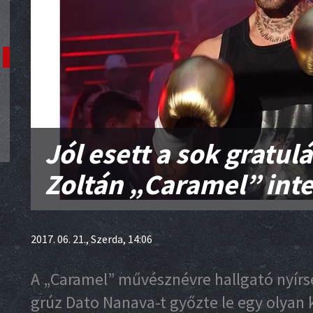
Jól esett a sok gratul
Zoltán „Caramel” inte
2017. 06. 21., Szerda, 14:06
A „Caramel” művésznévre hallgató nyírsé
grúz Dato Nanava-t győzte le egy olyan