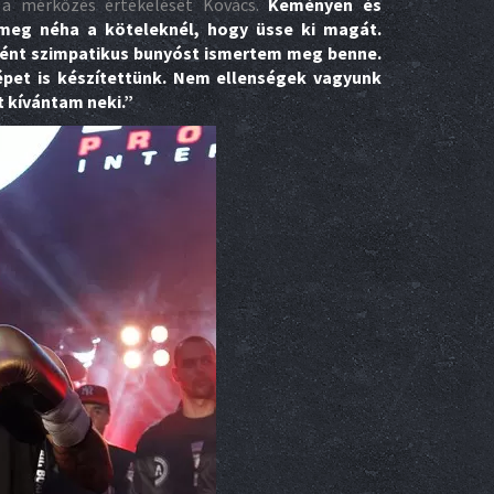
a mérkőzés értékelését Kovács.
Keményen és
 meg néha a köteleknél, hogy üsse ki magát.
ént szimpatikus bunyóst ismertem meg benne.
épet is készítettünk. Nem ellenségek vagyunk
t kívántam neki.”