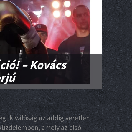
áció! – Kovács
rjú
gi kiválóság az addig veretlen
 küzdelemben, amely az első