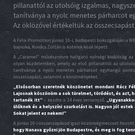
pillanattól az utolsóig izgalmas, nagysz
tanítványa a nyolc menetes párharcot e
Az öklözővel értékeltük az összecsapást
A Felix Promotion június 10-i, budapesti bokszgáláján a 
bajnoka, Kovács Zoltán is kötelek közé lépett.
A „Caramel” művésznévre hallgató nyírségi kiválóság az
olyan küzdelemben, amely az első pillanattól az utolsó
tanítványa a nyolc menetes párharcot egyhangú pontoz
összecsapást, valamint a körülményeket.
„Elsősorban szeretnék köszönetet mondani Rácz Fél
Lajosnak köszönöm a sok türelmet, törődést, és azt, 
tartanék itt”
– kezdte a 24 éves versenyző.
„Ugyanakkor
ülőknek és a helyszíni szurkolást is. Nagyon jól estek
Sokat jelent ez nekem!”
A június 10-i összecsapásod igazi közönségmeccset hozott
hogy Nanava győzni jön Budapestre, és meg is fog tenn