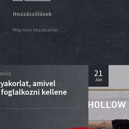
Hozzászólások
Még nincs hozzászólás
21
etmód
Jún
yakorlat, amivel
foglalkozni kellene