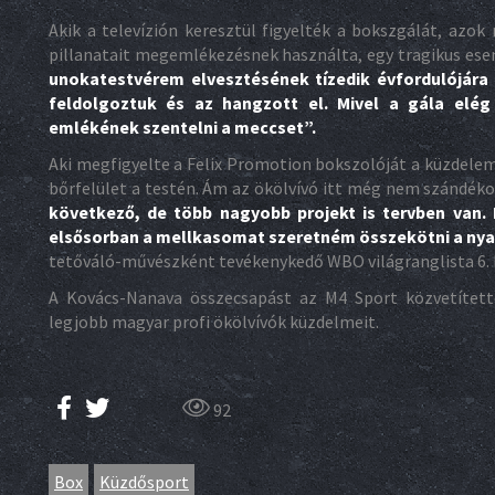
Akik a televízión keresztül figyelték a bokszgálát, azo
pillanatait megemlékezésnek használta, egy tragikus ese
unokatestvérem elvesztésének tízedik évfordulójára 
feldolgoztuk és az hangzott el. Mivel a gála elég
emlékének szentelni a meccset”.
Aki megfigyelte a Felix Promotion bokszolóját a küzdelem
bőrfelület a testén. Ám az ökölvívó itt még nem szándéko
következő, de több nagyobb projekt is tervben van.
elsősorban a mellkasomat szeretném összekötni a n
tetőváló-művészként tevékenykedő WBO világranglista 6. h
A Kovács-Nanava összecsapást az M4 Sport közvetített
legjobb magyar profi ökölvívók küzdelmeit.
92
Box
Küzdősport