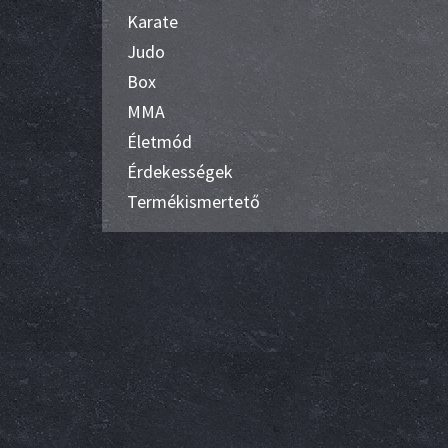
Karate
Judo
Box
MMA
Életmód
Érdekességek
Termékismertető