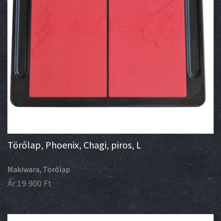
Törőlap, Phoenix, Chagi, piros, L
Makiwara, Törőlap
Ár:
19 900
Ft