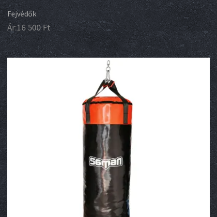
Fejvédők
Ár:
16 500
Ft