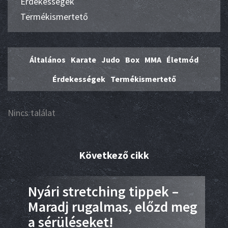
Érdekességek
Termékismertető
Általános
Karate
Judo
Box
MMA
Életmód
Érdekességek
Termékismertető
Nincs találat
Következő cikk
vid
Nyári stretching tippek –
A t
Maradj rugalmas, előzd meg
sz
a sérüléseket!
ed