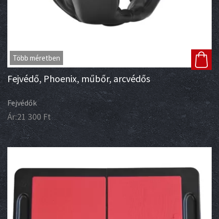
Több méretben
Fejvédő, Phoenix, műbőr, arcvédős
Fejvédők
Ár:
21 300
Ft