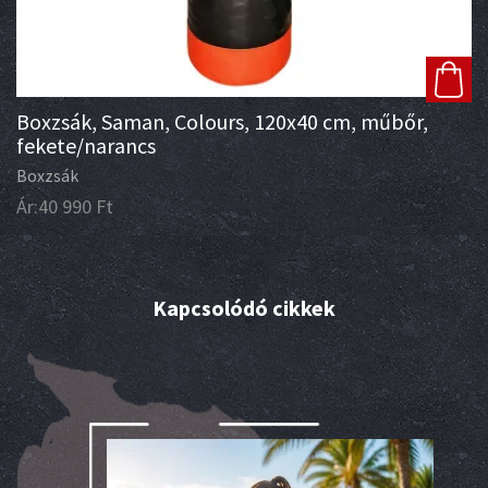
Boxzsák, Saman, Colours, 120x40 cm, műbőr,
fekete/narancs
Boxzsák
Ár:
40 990
Ft
Kapcsolódó cikkek