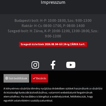
Impresszum
Budapesti bolt: H-P: 10:00-18:00, Szo.: 9:00-13:00
Raktár: H-Cs: 08:00-17:00, P: 08:00-14:00
Szegedi bolt: H: Zárva, K-P: 10:00-12:00, 13:00-18:00, Szo.:
9:00-13:00
Szegedi üzletünk 2026.08.04-től 24-ig ZÁRVA tart.
Süti beállítások
Bezárás
A kényelmes vásárlási élmény nyújtása érdekében sütiket használunk a vásárlási
és közösségi funkciók biztosításához, valamint weboldalunk forgalmának
Árukereső.hu
elemzéséhez. Ha továbbra is böngészi a webhelyünket, feltételezzük, hogy
egyetért adatvédelmi szabályzatunkkal.