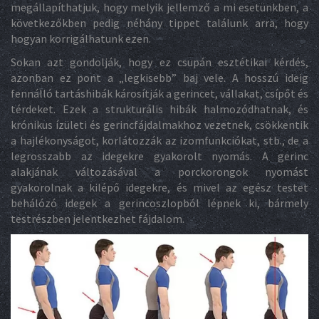
megállapíthatjuk, hogy melyik jellemző a mi esetünkben, a
következőkben pedig néhány tippet találunk arra, hogy
hogyan korrigálhatunk ezen.
Sokan azt gondolják, hogy ez csupán esztétikai kérdés,
azonban ez pont a „legkisebb” baj vele. A hosszú ideig
fennálló tartáshibák károsítják a gerincet, vállakat, csípőt és
térdeket. Ezek a strukturális hibák halmozódhatnak, és
krónikus ízületi és gerincfájdalmakhoz vezetnek, csökkentik
a hajlékonyságot, korlátozzák az izomfunkciókat, stb., de a
legrosszabb az idegekre gyakorolt nyomás. A gerinc
alakjának változásával a porckorongok nyomást
gyakorolnak a kilépő idegekre, és mivel az egész testet
behálózó idegek a gerincoszlopból lépnek ki, bármely
testrészben jelentkezhet fájdalom.