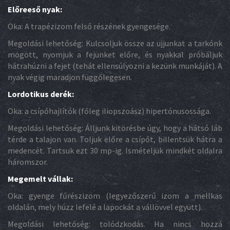
Előreeső nyak:
Oka: A trapézizom felső részének gyengesége.
Megoldási lehetőség: Kulcsoljuk össze az ujjunkat a tarkónk
mögött, nyomjuk a fejünket előre, és nyakkal próbáljuk
hátrahúzni a fejet (tehát ellensúlyozni a kezünk munkáját). A
nyak végig maradjon függőlegesen.
Lordotikus derék:
Oka: a csípőhajlítók (főleg iliopszoász) hipertónusossága.
Megoldási lehetőség: Álljunk kitörésbe úgy, hogy a hátsó láb
térde a talajon van. Toljuk előre a csípőt, billentsük hátra a
medencét. Tartsuk ezt 30 mp-ig. Ismételjük mindkét oldalra
háromszor.
Megemelt vállak:
Oka: gyenge fűrészizom (legyezőszerű izom a mellkas
oldalán, mely húzz lefelé a lapockát a vállövvel együtt).
Megoldási lehetőség: tolódzkodás. Ha nincs hozzá