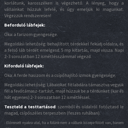
korlátunk, karosszéken is végezhető. A lényeg, hogy a
vállainkat húzzuk lefelé, és úgy emeljük ki magunkat.
Végezzük rendszeresen!
Beforduló lábfejek:
Oka: a farizom gyengesége.
Megoldási lehetőség: behajlított térdekkel feküdj oldalra, és
a felső láb térdét emelgesd. 5 mp kitartás, majd vissza. Napi
2-3 sorozatban 12 ismétlésszámmal végezd.
Kiforduló lábfejek:
Oka: A ferde hasizom és a csípőhajlító izmok gyengesége.
Megoldási lehetőség: Lábainkat fitlabdára támasztva vegyük
fel a fevőtámasz-tartást, majd húzzuk be a térdünket (kar és
hát egyenes) 2-3 sorozatban 12 ismétléssel.
Teszteld a testtartásod
: szemből és oldalról fotóztasd le
magad, csípőszéles terpeszben (feszes ruhában).
- Előreesett nyakra utal, ha a fülünk nem a vállunk közepe fölött van, hanem