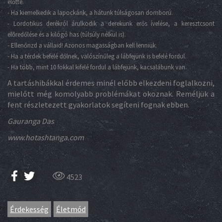
előtte.
-
Ha kiemelkedik a lapockánk, a hátunk túlságosan domború.
-
Lordotikus derékról árulkodik a derekunk erős ívelése, a keresztcsont
előredőlése és a kilógó has (túlsúly nélkül is).
-
Ellenőrizd a vállaid! Azonos magasságban kell lenniük.
-
Ha a térdek befelé dőlnek, valószínűleg a lábfejünk is befelé fordul.
- Ha több, mint 10 fokkal kifelé fordul a lábfejünk, kacsalábunk van.
A tartáshibákkal érdemes minél előbb elkezdeni foglalkozni,
mielőtt még komolyabb problémákat okoznak. Reméljük a
fent részletezett gyakorlatok segíteni fognak ebben.
Gauranga Das
www.hotashtanga.com
4523
Érdekesség
Életmód