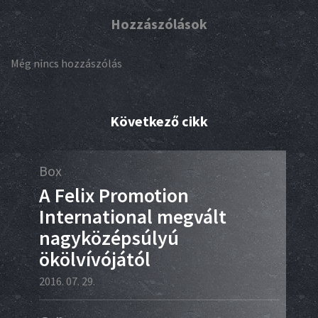
Hozzászólások
Még nincs hozzászólás
Következő cikk
Box
Kar
A Felix Promotion
Ta
International megvált
Fr
nagyközépsúlyú
2016.
ökölvívójától
61
2016. 07. 29.