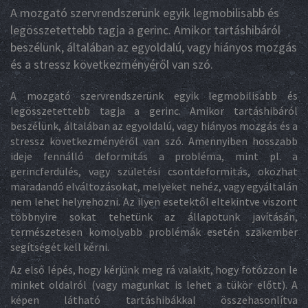
A mozgató szervrendszerünk egyik legmobilisabb és
legösszetettebb tagja a gerinc. Amikor tartáshibáról
beszélünk, általában az egyoldalú, vagy hiányos mozgás
és a stressz következményéről van szó.
A mozgató szervrendszerünk egyik legmobilisabb és
legösszetettebb tagja a gerinc. Amikor tartáshibáról
beszélünk, általában az egyoldalú, vagy hiányos mozgás és a
stressz következményéről van szó. Amennyiben hosszabb
ideje fennálló deformitás a probléma, mint pl. a
gerincferdülés, vagy születési csontdeformitás, okozhat
maradandó elváltozásokat, melyeket nehéz, vagy egyáltalán
nem lehet helyrehozni. Az ilyen esetektől eltekintve viszont
többnyire sokat tehetünk az állapotunk javításán,
természetesen komolyabb problémák esetén szakember
segítségét kell kérni.
Az első lépés, hogy kérjünk meg rá valakit, hogy fotózzon le
minket oldalról (vagy magunkat is lehet a tükör előtt). A
képen látható tartáshibákkal összehasonlítva