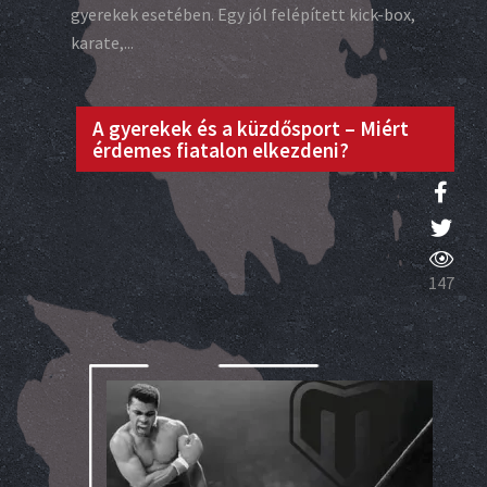
gyerekek esetében. Egy jól felépített kick-box,
karate,...
A gyerekek és a küzdősport – Miért
érdemes fiatalon elkezdeni?
147