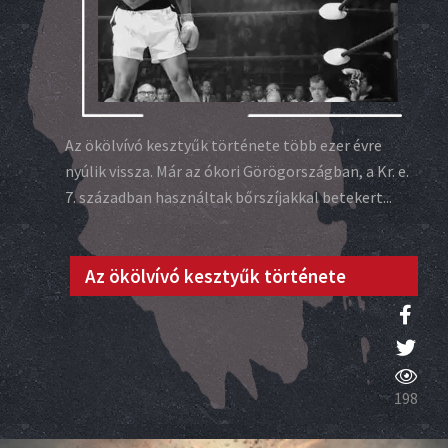
Az ökölvívó kesztyűk története több ezer évre
nyúlik vissza. Már az ókori Görögországban, a Kr. e.
7. században használtak bőrszíjakkal betekert...
Az ökölvívó kesztyűk története
198