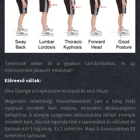
Tekintsük akkor át a gyakori tartáshibákat, és az
ellenszernek javasolt módokat!
Előreeső vállak:
Oka: Gyenge a trapézizom középső és alsó része.
Megoldási lehetőség: Hasonfekvésből (arc a talaj felé)
nyújtsuk mindkét kart oldalra, könyököt derékszögben
behajlítva. A könyök szögének változtatása nélkül emeljük
mindkét kart, húzzuk egymás felé a lapockákat és vállakat és
tartsuk ezt 5 légzésig. Ez 1 ismétlés. Napi 2-3 sorozatban 12
ismétlést tartsunk.