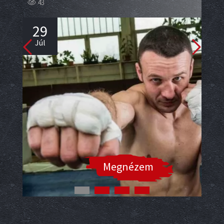
2
43
Jú
29
Júl
Megnézem