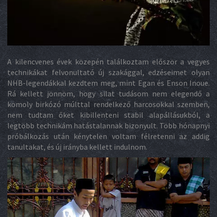
A kilencvenes évek közepén találkoztam először a vegyes
technikákat felvonultató új szakággal, edzéseimet olyan
NHB-legendákkal kezdtem meg, mint Egan és Enson Inoue.
Rá kellett jönnöm, hogy silat tudásom nem elegendő a
komoly birkózó múlttal rendelkező harcosokkal szemben,
nem tudtam őket kibillenteni stabil alapállásukból, a
legtöbb technikám hatástalannak bizonyult. Több hónapnyi
próbálkozás után kénytelen voltam félretenni az addig
tanultakat, és új irányba kellett indulnom.