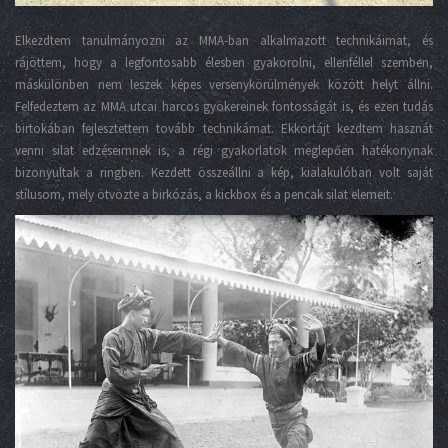
Elkezdtem tanulmányozni az MMA-ban alkalmazott technikáimat, és
rájöttem, hogy a legfontosabb élesben gyakorolni, ellenféllel szemben,
máskülönben nem leszek képes versenykörülmények között helyt állni.
Felfedeztem az MMA utcai harcos gyökereinek fontosságát is, és ezen tudás
birtokában fejlesztettem tovább technikámat. Ekkortájt kezdtem hasznát
venni silat edzéseimnek is, a régi gyakorlatok meglepően hatékonynak
bizonyultak a ringben. Kezdett összeállni a kép, kialakulóban volt saját
stílusom, mely ötvözte a birkózás, a kickbox és a pencak silat elemeit.