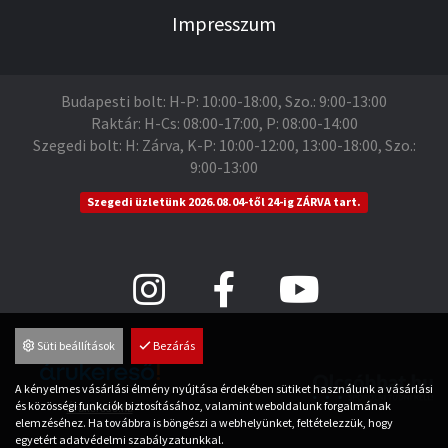
Impresszum
Budapesti bolt: H-P: 10:00-18:00, Szo.: 9:00-13:00
Raktár: H-Cs: 08:00-17:00, P: 08:00-14:00
Szegedi bolt: H: Zárva, K-P: 10:00-12:00, 13:00-18:00, Szo.:
9:00-13:00
Szegedi üzletünk 2026.08.04-től 24-ig ZÁRVA tart.
Süti beállítások
Bezárás
A kényelmes vásárlási élmény nyújtása érdekében sütiket használunk a vásárlási
és közösségi funkciók biztosításához, valamint weboldalunk forgalmának
Árukereső.hu
elemzéséhez. Ha továbbra is böngészi a webhelyünket, feltételezzük, hogy
egyetért adatvédelmi szabályzatunkkal.