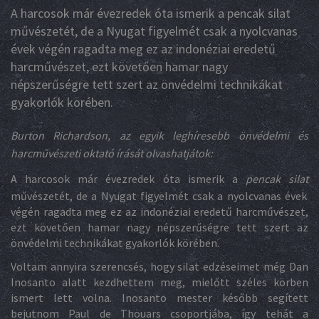
A harcosok már évezredek óta ismerik a pencak silat
művészetét, de a Nyugat figyelmét csak a nyolcvanas
évek végén ragadta meg ez az indonéziai eredetű
harcművészet, ezt követően hamar nagy
népszerűségre tett szert az önvédelmi technikákat
gyakorlók körében.
Burton Richardson, az egyik leghíresebb önvédelmi és
harcművészeti oktató írását olvashatjátok:
A harcosok már évezredek óta ismerik a
pencak silat
művészetét, de a Nyugat figyelmét csak a nyolcvanas évek
végén ragadta meg ez az indonéziai eredetű harcművészet,
ezt követően hamar nagy népszerűségre tett szert az
önvédelmi technikákat gyakorlók körében.
Voltam annyira szerencsés, hogy silat edzéseimet még Dan
Inosanto alatt kezdhettem meg, mielőtt széles körben
ismert lett volna. Inosanto mester később segített
bejutnom Paul de Thouars csoportjába, így tehát a