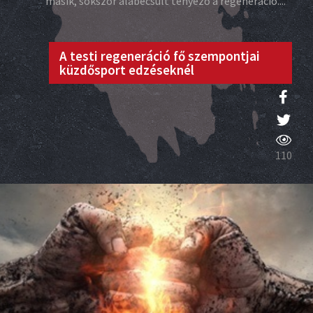
másik, sokszor alábecsült tényező a regeneráció....
A testi regeneráció fő szempontjai
küzdősport edzéseknél
110