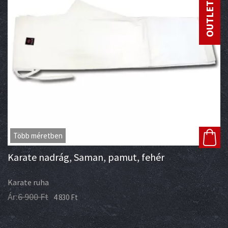
Több méretben
Karate nadrág, Saman, pamut, fehér
Karate ruha
Ár:
6 900
Ft
4 830
Ft