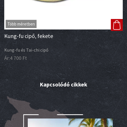
Több méretben
Kung-fu cipő, fekete
Kung-fu és Tai-chi cipő
Ár:
4 700
Ft
Kapcsolódó cikkek