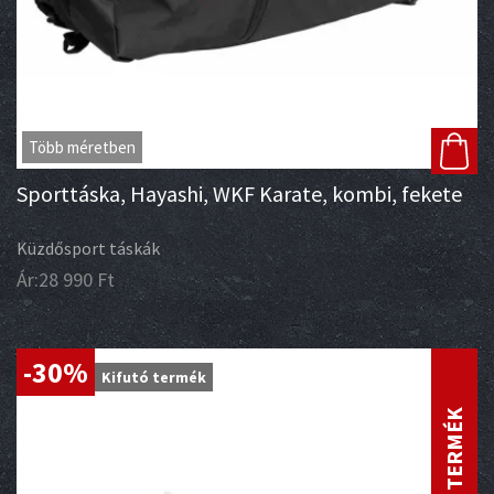
Több méretben
Sporttáska, Hayashi, WKF Karate, kombi, fekete
Küzdősport táskák
Ár:
28 990
Ft
-30%
Kifutó termék
OUTLET TERMÉK