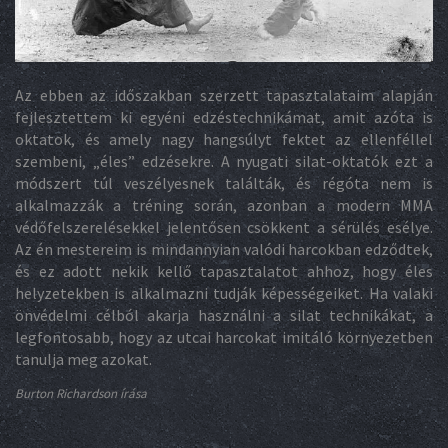
Az ebben az időszakban szerzett tapasztalataim alapján
fejlesztettem ki egyéni edzéstechnikámat, amit azóta is
oktatok, és amely nagy hangsúlyt fektet az ellenféllel
szembeni, „éles” edzésekre. A nyugati silat-oktatók ezt a
módszert túl veszélyesnek találták, és régóta nem is
alkalmazzák a tréning során, azonban a modern MMA
védőfelszerelésekkel jelentősen csökkent a sérülés esélye.
Az én mestereim is mindannyian valódi harcokban edződtek,
és ez adott nekik kellő tapasztalatot ahhoz, hogy éles
helyzetekben is alkalmazni tudják képességeiket. Ha valaki
önvédelmi célból akarja használni a silat technikákat, a
legfontosabb, hogy az utcai harcokat imitáló környezetben
tanulja meg azokat.
Burton Richardson írása