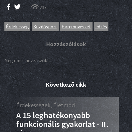
237
Érdekesség
Küzdősport
Harcművészet
edzés
Hozzászólások
Még nincs hozzászólás
Következő cikk
Érdekességek, Életmód
Kar
A 15 leghatékonyabb
Dr
funkcionális gyakorlat - II.
tö