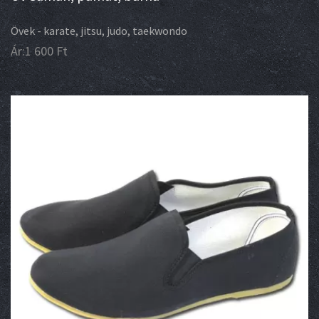
Övek - karate, jitsu, judo, taekwondo
Ár:
1 600
Ft