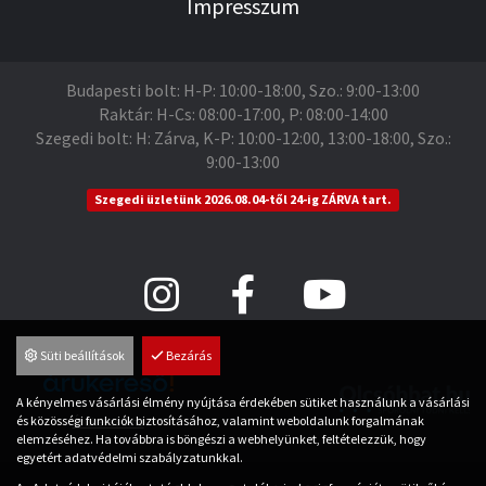
Impresszum
Budapesti bolt: H-P: 10:00-18:00, Szo.: 9:00-13:00
Raktár: H-Cs: 08:00-17:00, P: 08:00-14:00
Szegedi bolt: H: Zárva, K-P: 10:00-12:00, 13:00-18:00, Szo.:
9:00-13:00
Szegedi üzletünk 2026.08.04-től 24-ig ZÁRVA tart.
Süti beállítások
Bezárás
A kényelmes vásárlási élmény nyújtása érdekében sütiket használunk a vásárlási
és közösségi funkciók biztosításához, valamint weboldalunk forgalmának
Árukereső.hu
elemzéséhez. Ha továbbra is böngészi a webhelyünket, feltételezzük, hogy
egyetért adatvédelmi szabályzatunkkal.