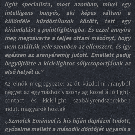
light specialista, most azonban, mivel egy
intelligens bunyós, aki képes váltani a
különféle küzdőstílusok között, tett egy
kirándulást a pointfightingba. És ezzel annyira
meg megzavarta a teljes ottani mezőnyt, hogy
nem találták vele szemben az ellenszert, és így
egészen az aranyéremig jutott. Emellett pedig
begyűjtötte a kick-lightos súlycsoportjának az
első helyét is.”
Az elnök megjegyezte: az öt küzdelmi aranyból
négyet az egymáshoz viszonylag közel álló light-
contact és kick-light szabályrendszerekben
indult magyarok hoztak.
„Szmolek Emánuel is kis híján duplázni tudott,
győzelme mellett a második döntőjét ugyanis a