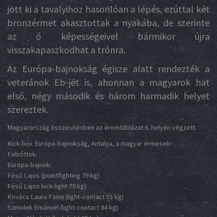
jött ki a tavalyihoz hasonlóan a lépés, ezúttal két
bronzérmet akasztottak a nyakába, de szerinte
az ő képességeivel bármikor újra
visszakapaszkodhat a trónra.
Az Európa-bajnokság égisze alatt rendezték a
veteránok Eb-jét is, ahonnan a magyarok hat
első, négy második és három harmadik helyet
szereztek.
Magyarország összesítésben az éremtáblázat 6. helyén végzett.
Kick-box Európa-bajnokság, Antalya, a magyar érmesek:
Felnőttek:
Európa-bajnok:
Fésű Lajos (pointfighting 79 kg)
Fésű Lajos kick-light 79 kg)
Kovács Laura Fanni (light-contact 55 kg)
Szmolek Emánuel (light-contact 84 kg)