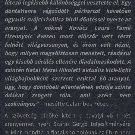
létező legkisebb különbséggel vesztette el. Egy
döntetlenre végződött párharcot követően
ugyanis svájci riválisa bírói döntéssel nyerte az
aranyat. A nőknél Kovács Laura Fanni
tizennyolc évesen most először vett részt
felnőtt világversenyen, és öröm volt nézni,
hogy milyen magabiztosan menetelt, ráadásul
egy kisebb sérülés ellenére diadalmaskodott. A
szintén fiatal Mezei Nikolett aktuális kick-light
világbajnokként szerzett ezúttal Eb-aranyat,
úgy, hogy döntőbeli ellenfelének edzője szinte
ódákat zengett róla, ami azért nem
szokványos”
– mesélte Galambos Péter.
A szövetség elnöke kitért a tavalyi vb-n két
aranyérmet nyert Száraz Gergő teljesítményére
is. Mint mondta, a fiatal sportolónak az Eb-n nem