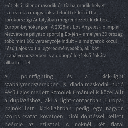
Hét első, kilenc második és tíz harmadik helyet
szereztek a magyarok a felnőttek között a
törökországi Antalyában megrendezett kick-box
Európa-bajnokságon. A 2028-as Los Angeles-i olimpiai
részvételre pályázó sportág Eb-jén – amelyen 39 ország
több mint 900 versenyzője indult – a magyarok közül
Fésű Lajos volt a legeredményesebb, aki két
szabályrendszerben is a dobogó legfelső fokára
állhatott fel.
A pointfighting és a kick-light
szabályrendszerekben is diadalmaskodni tudó
Fésű Lajos mellett Szmolek Emánuel is közel állt
a duplázáshoz, aki a light-contactban Európa-
bajnok lett, kick-lightban pedig egy nagyon
szoros csatát követően, bírói döntéssel kellett
beérnie az ezüsttel. A nőknél két fiatal