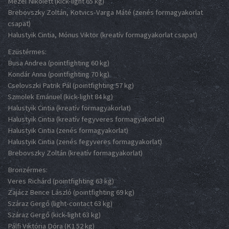
Mezei Nikolett (kick-light 65 kg)
Brebovszky Zoltán, Kotvics-Varga Máté (zenés formagyakorlat
csapat)
Halustyik Cintia, Mónus Viktor (kreatív formagyakorlat csapat)
Ezüstérmes:
Busa Andrea (pointfighting 60 kg)
Kondár Anna (pointfighting 70 kg)
Cselovszki Patrik Pál (pointfighting 57 kg)
Szmolek Emánuel (kick-light 84 kg)
Halustyik Cintia (kreatív formagyakorlat)
Halustyik Cintia (kreatív fegyveres formagyakorlat)
Halustyik Cintia (zenés formagyakorlat)
Halustyik Cintia (zenés fegyveres formagyakorlat)
Brebovszky Zoltán (kreatív formagyakorlat)
Bronzérmes:
Veres Richárd (pointfighting 63 kg)
Zajácz Bence László (pointfighting 69 kg)
Száraz Gergő (light-contact 63 kg)
Száraz Gergő (kick-light 63 kg)
Pálfi Viktória Dóra (K1 52 kg)