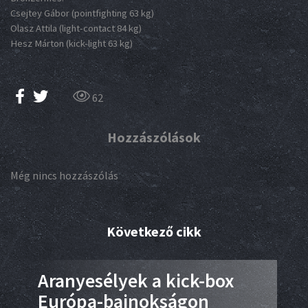
Csejtey Gábor (pointfighting 63 kg)
Olasz Attila (light-contact 84 kg)
Hesz Márton (kick-light 63 kg)
62
Hozzászólások
Még nincs hozzászólás
Következő cikk
ate
Aranyesélyek a kick-box
Am
Európa-bajnokságon
vá