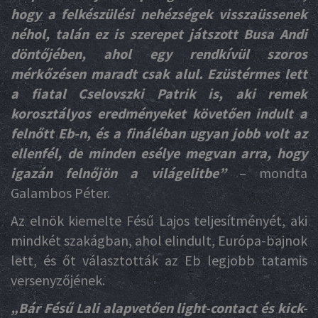
hogy a felkészülési nehézségek visszaüssenek
néhol, talán ez is szerepet játszott Busa Andi
döntőjében, ahol egy rendkívül szoros
mérkőzésen maradt csak alul. Ezüstérmes lett
a fiatal Cselovszki Patrik is, aki remek
korosztályos eredményeket követően indult a
felnőtt Eb-n, és a fináléban ugyan jobb volt az
ellenfél, de minden esélye megvan arra, hogy
igazán felnőjön a világelitbe”
– mondta
Galambos Péter.
Az elnök kiemelte Fésű Lajos teljesítményét, aki
mindkét szakágban, ahol elindult, Európa-bajnok
lett, és őt választották az Eb legjobb tatamis
versenyzőjének.
„Bár Fésű Lali alapvetően light-contact és kick-