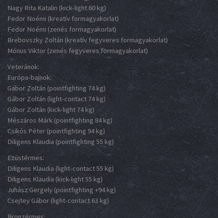
Nagy Rita Katalin (kick-light 60 kg)
Fedor Noémi (kreatív formagyakorlat)
Fedor Noémi (zenés formagyakorlat)
Brebovszky Zoltán (kreatív fegyveres formagyakorlat)
Mónus Viktor (zenés fegyveres formagyakorlat)
Veteránok:
Európa-bajnok:
Gábor Zoltán (pointfighting 74 kg)
Gábor Zoltán (light-contact 74 kg)
Gábor Zoltán (kick-light 74 kg)
Mészáros Márk (pointfighting 84 kg)
Csikós Péter (pointfighting 94 kg)
Diligens Klaudia (pointfighting 55 kg)
Ezüstérmes:
Diligens Klaudia (light-contact 55 kg)
Diligens Klaudia (kick-light 55 kg)
Juhász Gergely (pointfighting +94 kg)
Csejtey Gábor (light-contact 63 kg)
Bronzérmes: