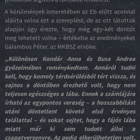
A körülmények ismeretében az Eb előtt azonnal
aláírta volna ezt a szereplést, de az ott látottak
alapján úgy érezte, hogy még egy-két döntőt
meg lehetett volna – értékelte az eredményeket
Galambos Péter, az MKBSZ elnöke.
„Különösen Kondár Anna és Busa Andrea
győzelmében reménykedtem. Annáról tudni
kell, hogy komoly térdsérülésből tért vissza, és
sajnos a döntőben érezhető volt, hogy nem
teljesen egészséges a lába. Ennek a számlájára
írható az egypontos vereség – a hosszabbítást
utáni döntetlent követő első érvényes
találattal – és sokat sejtet, hogy a fájós lába
miatt már ki sem tudott állni a
csapatversenyre. Az pedig elkerülhetetlen volt,