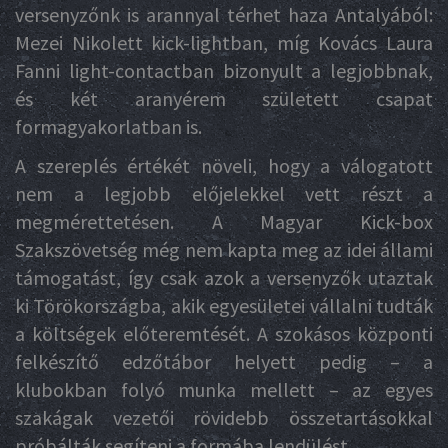
versenyzőnk is arannyal térhet haza Antalyából:
Mezei Nikolett kick-lightban, míg Kovács Laura
Fanni light-contactban bizonyult a legjobbnak,
és két aranyérem született csapat
formagyakorlatban is.
A szereplés értékét növeli, hogy a válogatott
nem a legjobb előjelekkel vett részt a
megmérettetésen. A Magyar Kick-box
Szakszövetség még nem kapta meg az idei állami
támogatást, így csak azok a versenyzők utaztak
ki Törökországba, akik egyesületei vállalni tudták
a költségek előteremtését. A szokásos központi
felkészítő edzőtábor helyett pedig – a
klubokban folyó munka mellett – az egyes
szakágak vezetői rövidebb összetartásokkal
próbálták segíteni a formába lendülést.