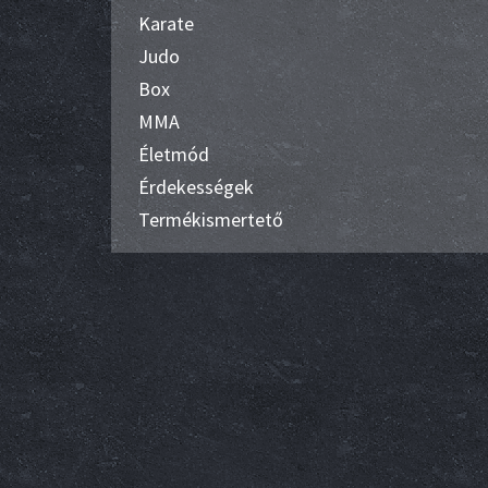
Karate
Judo
Box
MMA
Életmód
Érdekességek
Termékismertető