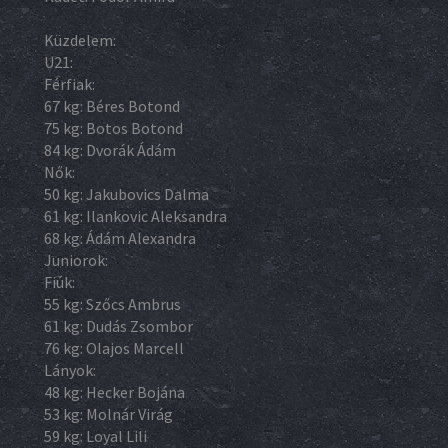
Küzdelem:
U21:
Férfiak:
67 kg: Béres Botond
75 kg: Botos Botond
84 kg: Dvorák Ádám
Nők:
50 kg: Jakubovics Dalma
61 kg: Ilankovic Aleksandra
68 kg: Ádám Alexandra
Juniorok:
Fiúk:
55 kg: Szőcs Ambrus
61 kg: Dudás Zsombor
76 kg: Olajos Marcell
Lányok:
48 kg: Hecker Bojána
53 kg: Molnár Virág
59 kg: Loyal Lili