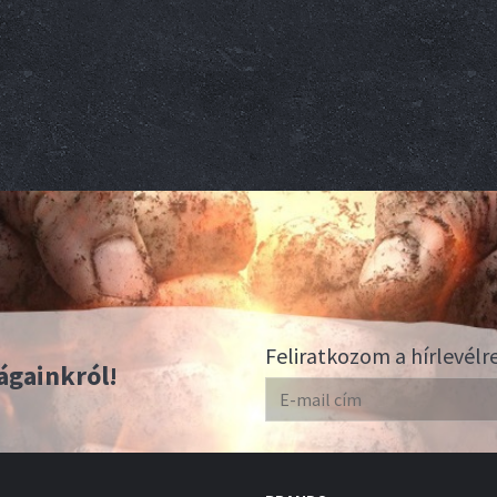
Feliratkozom a hírlevélr
ágainkról!