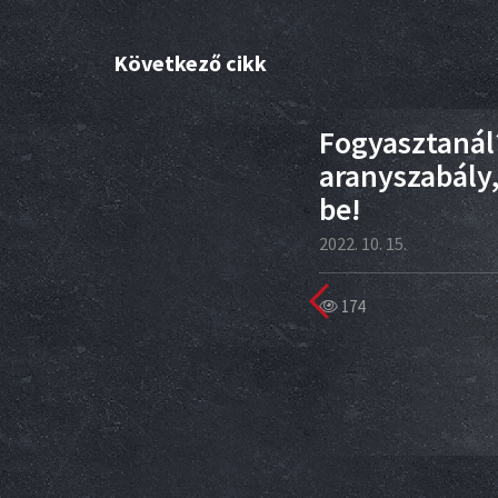
Következő cikk
19
Fogyasztanál
ept
aranyszabály,
be!
2022. 10. 15.
174
m