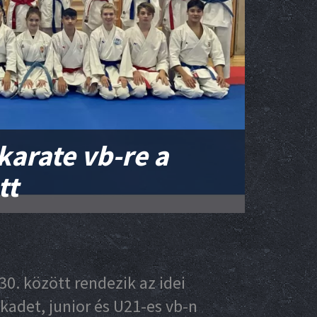
karate vb-re a
tt
0. között rendezik az idei
kadet, junior és U21-es vb-n