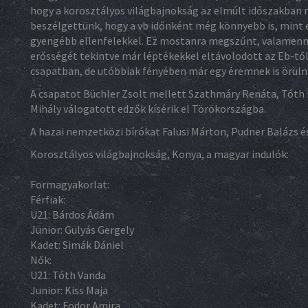
hogy a korosztályos világbajnokság az elmúlt időszakban 
beszélgettünk, hogy a vb időnként még könnyebb is, mint 
gyengébb ellenfelekkel. Ez mostanra megszűnt, valamennyi
erősségét tekintve már léptékekkel eltávolodott az Eb-tő
csapatban, de utóbbiak fényében már egy éremnek is örülni
A csapatot Büchler Zsolt mellett Szathmáry Renáta, Tóth B
Mihály válogatott edzők kísérik el Törökországba.
A hazai nemzetközi bírókat Falusi Márton, Pudner Balázs és
Korosztályos világbajnokság, Konya, a magyar indulók:
Formagyakorlat:
Férfiak:
U21: Bárdos Ádám
Junior: Gulyás Gergely
Kadet: Simák Dániel
Nők:
U21: Tóth Vanda
Junior: Kiss Maja
Kadet: Fodor Amira