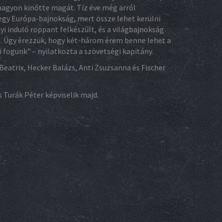
nagyon kinőtte magát. Tíz éve még arról
egy Európa-bajnokság, mert össze lehet kerülni
 induló roppant felkészült, és a világbajnokság
l. Úgy érezzük, hogy két-három érem benne lehet a
 fogunk" – nyilatkozta a szövetségi kapitány.
eatrix, Hecker Balázs, Anti Zsuzsanna és Fischer
 Turák Péter képviselik majd.