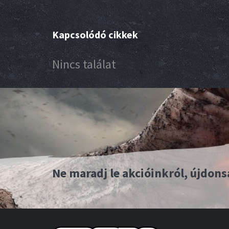
Kapcsolódó cikkek
Nincs találat
Ne maradj le akcióinkról, újdons