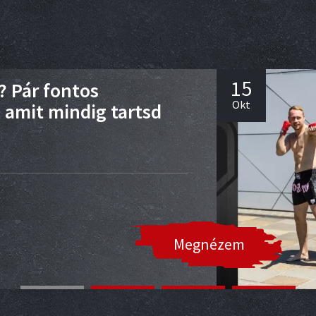
15
? Pár fontos
Okt
 amit mindig tartsd
Megnézem