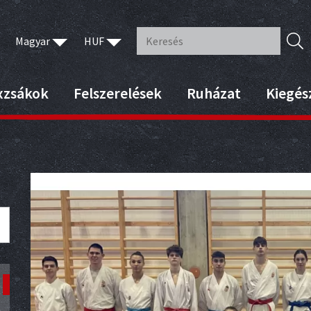
Magyar
HUF
xzsákok
Felszerelések
Ruházat
Kiegés