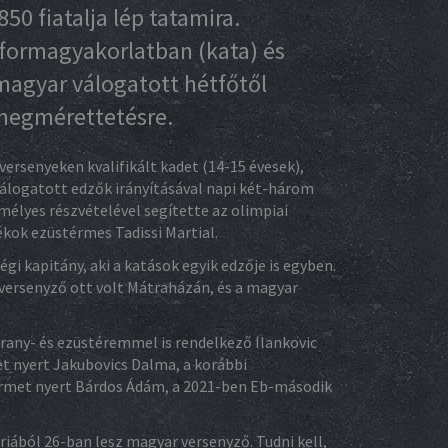
0 fiatalja lép tatamira.
 formagyakorlatban (kata) és
magyar válogatott hétfőtől
 megmérettetésre.
rsenyeken kvalifikált kadet (14-15 évesek),
 válogatott edzők irányításával napi két-három
emélyes részvételével segítette az olimpiai
ékok ezüstérmes Tadissi Martial.
égi kapitány, aki a katások egyik edzője is egyben.
versenyző ott volt Mátraházán, és a magyar
rany- és ezüstéremmel is rendelkező Ilankovic
et nyert Jakubovics Dalma, a korábbi
rmet nyert Bárdos Ádám, a 2021-ben Eb-második
iából 26-ban lesz magyar versenyző. Tudni kell,