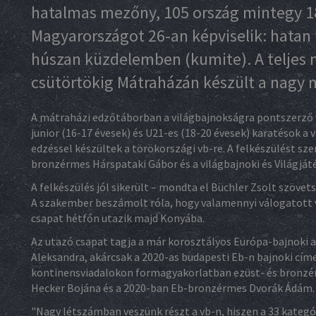
hatalmas mezőny, 105 ország mintegy 185
Magyarországot 26-an képviselik: hatan
húszan küzdelemben (kumite). A teljes 
csütörtökig Mátraházán készült a nagy
A mátraházi edzőtáborban a világbajnokságra pontszerző ve
junior (16-17 évesek) és U21-es (18-20 évesek) karatésok a
edzéssel készültek a törökországi vb-re. A felkészülést sz
bronzérmes Hárspataki Gábor és a világbajnoki és Világját
A felkészülés jól sikerült – mondta el Büchler Zsolt szövets
A szakember beszámolt róla, hogy valamennyi válogatott 
csapat hétfőn utazik majd Konyába.
Az utazó csapat tagja a már korosztályos Európa-bajnoki a
Aleksandra, akárcsak a 2020-as budapesti Eb-n bajnoki cím
kontinensviadalokon formagyakorlatban ezüst- és bronzé
Hecker Bojána és a 2020-ban Eb-bronzérmes Dvorák Ádám.
"Nagy létszámban veszünk részt a vb-n, hiszen a 33 kategór