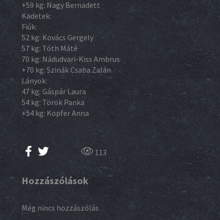
+59 kg: Nagy Bernadett
Kadetek:
Fiúk:
52 kg: Kovács Gergely
57 kg: Tóth Máté
70 kg: Nádudvari-Kiss Ambrus
+70 kg: Szinák Csaba Zalán
Lányok:
47 kg: Gáspár Laura
54 kg: Török Panka
+54 kg: Kopfer Anna
113
Hozzászólások
Még nincs hozzászólás