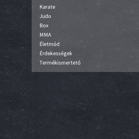
Karate
Judo
Box
MMA
Életmód
Érdekességek
Termékismertető