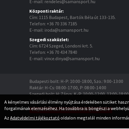
E-mail: rendeles@samansport.hu
Központi raktár:
Cím: 1115 Budapest, Bartók Béla út 133-135.
Telefon: +36 70 336 7185
E-mail: iroda@samansport.hu
Szegedi szaküzlet:
Cím: 6724 Szeged, Londoni krt. 5.
Telefon: +36 70 434 7840
E-mail: vince.dinya@samansport.hu
Budapesti bolt: H-P: 10:00-18:00, Szo.: 9:00-13:00
Raktár: H-Cs: 08:00-17:00, P: 08:00-14:00
Szegedi bolt: H: Zárva, K-P: 10:00-12:00, 13:00-18:00
Szo.: 9:00-13:00
A kényelmes vásárlási élmény nyújtása érdekében sütiket haszn
forgalmának elemzéséhez. Ha továbbra is böngészi a webhelyün
Szegedi üzletünk 2026.08.04-től 24-ig ZÁRVA tart.
Az
Adatvédelmi tájékoztató
oldalon megtalál minden informáci