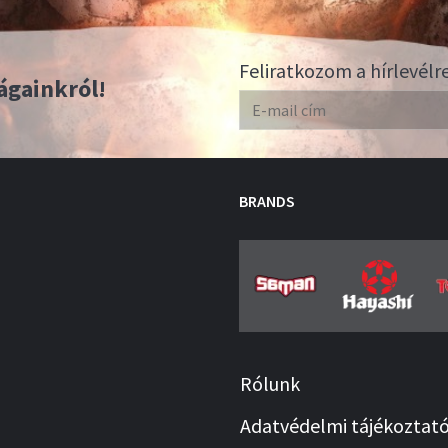
Feliratkozom a hírlevélr
ágainkról!
BRANDS
Rólunk
Adatvédelmi tájékoztat