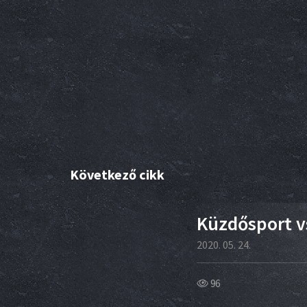
Következő cikk
22
Küzdősport v
áj
2020. 05. 24.
96