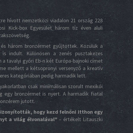
etre hívott nemzetközi viadalon 21 ország 228
si Kick-box Egyesület három tíz éven aluli
Szakszövetség.
- és három bronzérmet gyűjtöttek. Közülük a
is indult. Különösen a zenés pusztakezes
 a tavalyi győri Eb-n két Európa-bajnoki címet
me mellett a kétsopronyi versenyző a kreatív
res kategóriában pedig harmadik lett.
akorlatban csak minimálisan szorult mexikói
g egy bronzérmet is nyert. A harmadik fiatal
onzérem jutott.
izonyították, hogy kezd felnőni itthon egy
nyt a világ élvonalával"
– értékelt Litauszki