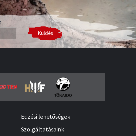
e
Küldés
Edzési lehetőségek
ó
Szolgáltatásaink