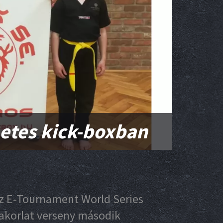
netes kick-boxban
az E-Tournament World Series
akorlat verseny második