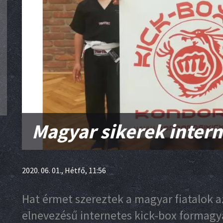
Magyar sikerek inter
2020. 06. 01., Hétfő, 11:56
Hat érmet szereztek a magyar fiatalok 
elnevezésű internetes kick-box formagy