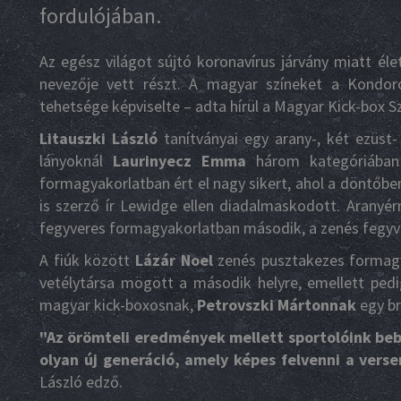
fordulójában.
Az egész világot sújtó koronavírus járvány miatt él
nevezője vett részt. A magyar színeket a Kondoro
tehetsége képviselte – adta hírül a Magyar Kick-box 
Litauszki László
tanítványai egy arany-, két ezüst
lányoknál
Laurinyecz Emma
három kategóriában 
formagyakorlatban ért el nagy sikert, ahol a döntőben
is szerző ír Lewidge ellen diadalmaskodott. Aranyér
fegyveres formagyakorlatban második, a zenés fegyve
A fiúk között
Lázár Noel
zenés pusztakezes formagy
vetélytársa mögött a második helyre, emellett pedi
magyar kick-boxosnak,
Petrovszki Mártonnak
egy br
"Az örömteli eredmények mellett sportolóink beb
olyan új generáció, amely képes felvenni a verse
László edző.