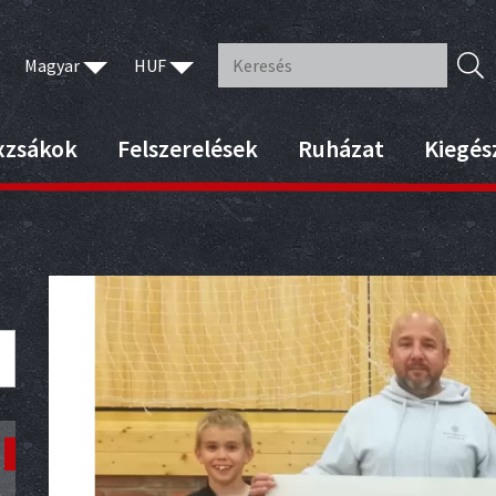
Magyar
HUF
xzsákok
Felszerelések
Ruházat
Kiegés