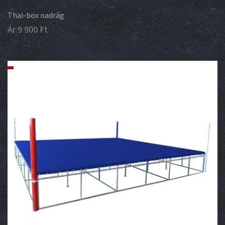
Thai-box nadrág
Ár:
9 900
Ft