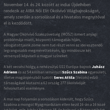
November 14. és 24. között az indiai Újdelhiben
rendezik az AIBA Női Elit Ökölvívó Világbajnokságot,
amely szerdán a sorsolással és a hivatalos megnyitóval
el is kezdődött.
A Magyar Ökölvívó Szakszövetség (MÖSZ) ismert anyagi
problémája miatt, központi támogatás híján,
válogatottjaink zöme nem tud részt venni az idei esztendő
legrangosabb megmérettetésén, így mindössze két
versenyző képviseli a magyar színeket.
A két vecsési hölgy, a nehézsúlyú U22 Európa-bajnok
Juhász
Adrienn
és az 54 kilóban versenyző
Szűcs Szabina
egyesületi,
illetve magánpénzből tudott
Seres Attila
(Vecsés) edző
társaságával kiutazni a 62 ország 277 ökölvívóját
felvonultató eseményre.
A mai nap folyamán a sorsoláson kiderült, hogy Szűcs
Szabina a mongol Myagmardulam ellen kezd 16-án a 16 közé
jutásért, míg Juhász Adrienn 18-án bokszol a 8 köze jutásért,