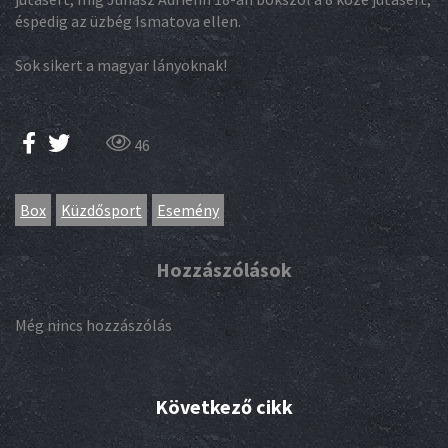
éspedig az üzbég Ismatova ellen.
Sok sikert a magyar lányoknak!
46
Box
Küzdősport
Esemény
Hozzászólások
Még nincs hozzászólás
Következő cikk