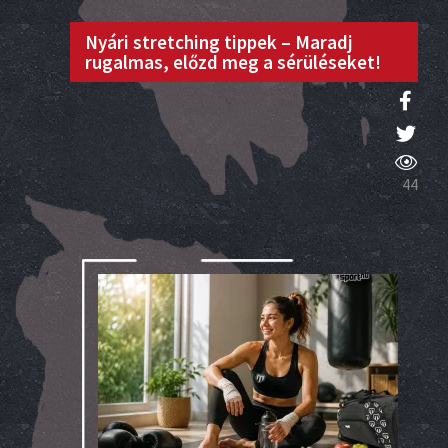
Nyári stretching tippek – Maradj
rugalmas, előzd meg a sérüléseket!
44