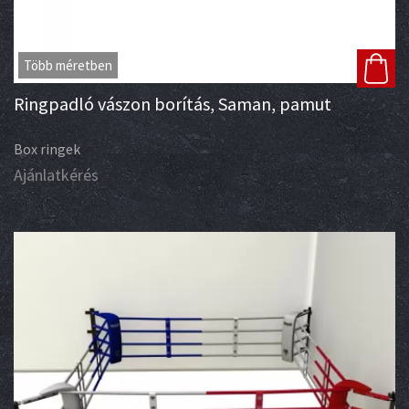
Több méretben
Ringpadló vászon borítás, Saman, pamut
Box ringek
Ajánlatkérés