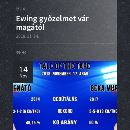
Box
Box
ó
Ewing győzelmet vár
A 
s
magától
me
ré
2018. 11. 14.
2018.
43
29
14
1
Nov
No