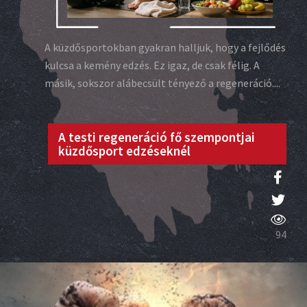
A küzdősportokban gyakran halljuk, hogy a fejlődés
kulcsa a kemény edzés. Ez igaz, de csak félig. A
másik, sokszor alábecsült tényező a regeneráció....
A testi regeneráció fő szempontjai
küzdősport edzéseknél
94