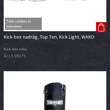
Több színben és
méretben
Kick-box nadrág, Top Ten, Kick Light, WAKO
Kick-box ruha
Ár:
15 990
Ft