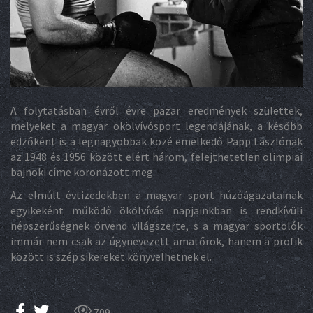
A folytatásban évről évre pazar eredmények születtek,
melyeket a magyar ökölvívósport legendájának, a később
edzőként is a legnagyobbak közé emelkedő Papp Lászlónak
az 1948 és 1956 között elért három, felejthetetlen olimpiai
bajnoki címe koronázott meg.
Az elmúlt évtizedekben a magyar sport húzóágazatainak
egyikeként működő ökölvívás napjainkban is rendkívüli
népszerűségnek örvend világszerte, s a magyar sportolók
immár nem csak az úgynevezett amatőrök, hanem a profik
között is szép sikereket könyvelhetnek el.
709