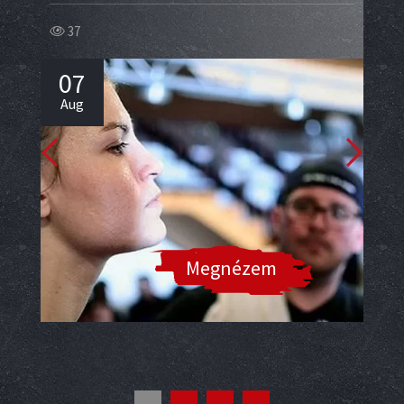
37
34
07
0
Aug
Au
Megnézem