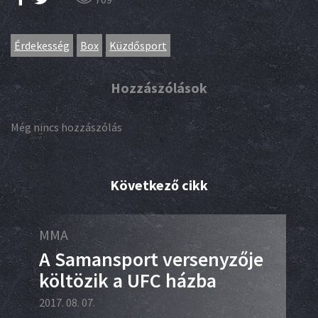
Érdekesség
Box
Küzdősport
Hozzászólások
Még nincs hozzászólás
Következő cikk
MMA
Éle
A Samansport versenyzője
11
n
költözik a UFC házba
tú
2017. 08. 07.
2017.