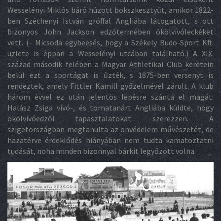
Wesselényi Miklós báró húzott bokszkesztyűt, amikor 1822-
ben Széchenyi István gróffal Angliába látogatott, s ott
bizonyos John Jackson edzőtermében ökölvívóleckéket
vett. (- Micsoda egybeesés, hogy a Székely Budo-Sport Kft.
üzlete is éppan a Wesselényi utcában található.) A XIX.
század második felében a Magyar Athletikai Club keretein
belül ezt a sportágat is űzték, s 1875-ben versenyt is
rendeztek, amely Fittler Kamill győzelmével zárult. A klub
három évvel ez után jelentős lépésre szánta el magát:
Halász Zsiga vívó-, és tornatanárt Angliába küldte, hogy
ökölvívóedzői tapasztalatokat szerezzen. A
szigetországban megtanulta az önvédelem művészetét, de
hazatérve érdeklődés hiányában nem tudta kamatoztatni
tudását, noha minden bizonnyal bárkit legyőzött volna.