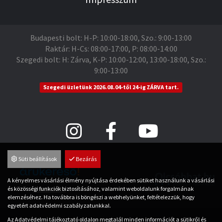
Budapesti bolt: H-P: 10:00-18:00, Szo.: 9:00-13:00
Raktár: H-Cs: 08:00-17:00, P: 08:00-14:00
Szegedi bolt: H: Zárva, K-P: 10:00-12:00, 13:00-18:00, Szo.:
9:00-13:00
Szegedi üzletünk 2026.08.04-től 24-ig ZÁRVA tart.
Süti beállítások
Bezárás
A kényelmes vásárlási élmény nyújtása érdekében sütiket használunk a vásárlási
és közösségi funkciók biztosításához, valamint weboldalunk forgalmának
Árukereső.hu
elemzéséhez. Ha továbbra is böngészi a webhelyünket, feltételezzük, hogy
egyetért adatvédelmi szabályzatunkkal.
© Saman Sport.hu 2026
Az
Adatvédelmi tájékoztató
oldalon megtalál minden információt a sütikről és