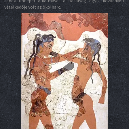
céhek ünnepei alkalmával a fiatalság egyik közkedvelt
vetélkedője volt az ökölharc.