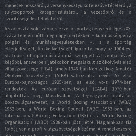
menetek hosszáról, a versenykesztyű kötelezővé tételéről, a
súlycsoportok kategorizálásáról, a vezetőbíró és a
szorítósegédek feladatairól.
A szakosztályok száma, s ezzel a sportág népszerűsége a XX.
század elején nőtt meg nagy mértékben – különösképpen a
polgári és munkásegyesületekben –, s a sportág
elterjedtségét, közkedveltségét igazolta, hogy az 1904-es,
St. Louis-i olimpia műsorán már szerepelt. A tizenhat évvel
későbbi, antwerpeni játékokon megalakult az ökölvívás első
világszövetsége (FIBA), amely 1946-ban Nemzetközi Amatőr
Ökölvívó Szövetségre (AIBA) változtatta nevét. Az első
Európa-bajnokságot 1925-ben, az első vb-t 1974-ben
rendezték. Az európai szövetséget (EABA) 1970-ben
alapították meg Moszkvában. A legnagyobb hivatásos
bokszvilágszervezet, a World Boxing Association (WBA)
1962-ben, a World Boxing Council (WBC) 1963-ban, az
International Boxing Federation (IBF) és a World Boxing
Organisation (WBO) 1988-ban jött létre. Napjainkban tíz
fölött van a profi világszövetségek száma. A rendelkezésre
álló források szerint honfitársaink közül elsőként