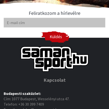
Feliratkozom a hírlevélre
Küldés
Kapcsolat
Budapesti szaküzlet:
Cím: 1077 Budapest, Wesselényi utca 47.
Telefon: +36 30 399 7409