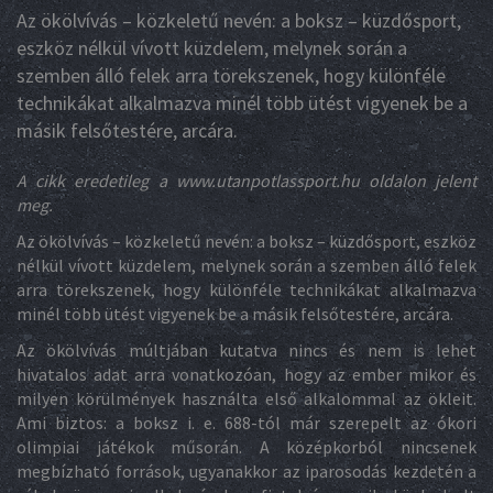
Az ökölvívás – közkeletű nevén: a boksz – küzdősport,
eszköz nélkül vívott küzdelem, melynek során a
szemben álló felek arra törekszenek, hogy különféle
technikákat alkalmazva minél több ütést vigyenek be a
másik felsőtestére, arcára.
A cikk eredetileg a www.utanpotlassport.hu oldalon jelent
meg.
Az ökölvívás – közkeletű nevén: a boksz – küzdősport, eszköz
nélkül vívott küzdelem, melynek során a szemben álló felek
arra törekszenek, hogy különféle technikákat alkalmazva
minél több ütést vigyenek be a másik felsőtestére, arcára.
Az ökölvívás múltjában kutatva nincs és nem is lehet
hivatalos adat arra vonatkozóan, hogy az ember mikor és
milyen körülmények használta első alkalommal az ökleit.
Ami biztos: a boksz i. e. 688-tól már szerepelt az ókori
olimpiai játékok műsorán. A középkorból nincsenek
megbízható források, ugyanakkor az iparosodás kezdetén a