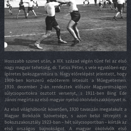
Hosszabb szünet után, a XIX. század végén tűnt fel az első
nagy magyar tehetség, dr. Tatics Péter, s vele egyidőben egy
ígéretes bokszgarnitúra is. Nagy előrelépést jelentett, hogy
1909-ben korszerű edzőterem létesült a Műegyetemen.
1910. december 2-án rendeztek először Magyarországon
súlycsoportokra osztott versenyt, s 1911-ben Bing Ede
János megírta az első magyar nyelvű ökölvívószakkönyvet is.
Az első világháborút követően, 1920 tavaszán megalakult a
Magyar Birkózók Szövetsége, s azon belül létrejött a
bokszszakosztály. 1923-ban – hét súlycsoportban – kiírták az
első országos bajnokságot. A magyar ökölvívók első