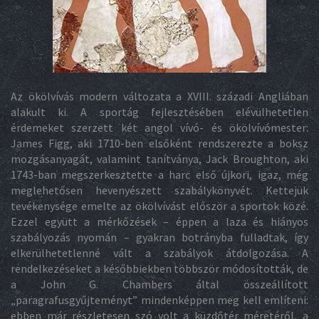
Az ökölvívás modern változata a XVIII. századi Angliában
alakult ki. A sportág fejlesztésében elévülhetetlen
érdemeket szerzett két angol vívó- és ökölvívómester:
James Figg, aki 1710-ben elsőként rendszerezte a boksz
mozgásanyagát, valamint tanítványa, Jack Broughton, aki
1743-ban megszerkesztette a harc első újkori, igaz, még
meglehetősen hevenyészett szabálykönyvét. Kettejük
tevékenysége emelte az ökölvívást először a sportok közé.
Ezzel együtt a mérkőzések – éppen a laza és hiányos
szabályozás nyomán – gyakran botrányba fulladtak, így
elkerülhetetlenné vált a szabályok átdolgozása. A
rendelkezéseket a későbbiekben többször módosították, de
a John G. Chambers által összeállított
„paragrafusgyűjteményt” mindenképpen meg kell említeni:
ebben már részletesen szó volt a küzdőtér méretéről, a