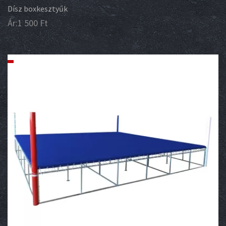
Dísz boxkesztyűk
Ár:
1 500
Ft