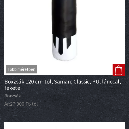
Több méretben
Boxzsák 120 cm-től, Saman, Classic, PU, lánccal,
fekete
Boxzsák
Ár:
27 900
Ft
-tól