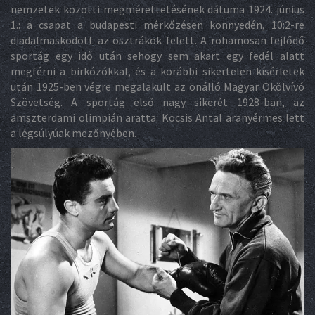
nemzetek közötti megmérettetésének dátuma 1924. június
1.: a csapat a budapesti mérkőzésen könnyedén, 10:2-re
diadalmaskodott az osztrákok felett. A rohamosan fejlődő
sportág egy idő után sehogy sem akart egy fedél alatt
megférni a birkózókkal, és a korábbi sikertelen kísérletek
után 1925-ben végre megalakult az önálló Magyar Ökölvívó
Szövetség. A sportág első nagy sikerét 1928-ban, az
amszterdami olimpián aratta: Kocsis Antal aranyérmes lett
a légsúlyúak mezőnyében.