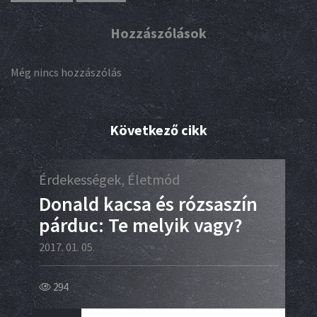
Hozzászólások
Még nincs hozzászólás
Következő cikk
Érdekességek, Életmód
Kar
Donald kacsa és rózsaszín
Fu
párduc: Te melyik vagy?
sz
2017. 01. 05.
2017.
294
14