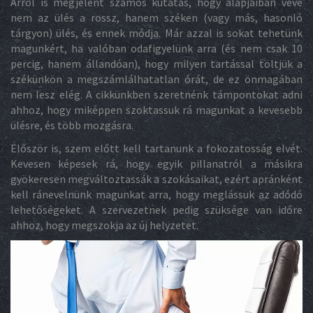
Arról is megjelent számos kutatás, hogy alapjaiban véve
nem az ülés a rossz, hanem széken (vagy más, hasonló
tárgyon) ülés, és ennek módja. Már azzal is sokat tehetünk
magunkért, ha valóban odafigyelünk arra (és nem csak 10
percig, hanem állandóan), hogy milyen tartással töltjük a
székünkön a megszámlálhatatlan órát, de ez önmagában
nem lesz elég. A cikkünkben szeretnénk támpontokat adni
ahhoz, hogy miképpen szoktassuk rá magunkat a kevesebb
ülésre, és több mozgásra.
Először is, szem előtt kell tartanunk a fokozatosság elvét.
Kevesen képesek rá, hogy egyik pillanatról a másikra
gyökeresen megváltoztassák a szokásaikat, ezért apránként
kell ránevelnünk magunkat arra, hogy meglássuk az adódó
lehetőségeket. A szervezetnek pedig szüksége van időre
ahhoz, hogy megszokja az új helyzetet.