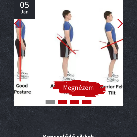
05
0
Jan
Ja
Megnézem
Kapcsolódó cikkek