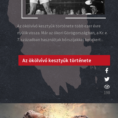
Az ökölvívó kesztyűk története több ezer évre
nyúlik vissza. Már az ókori Görögországban, a Kr. e.
7. században használtak bőrszíjakkal betekert...
Az ökölvívó kesztyűk története
198