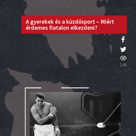
A gyerekek és a küzdősport – Miért
érdemes fiatalon elkezdeni?
146