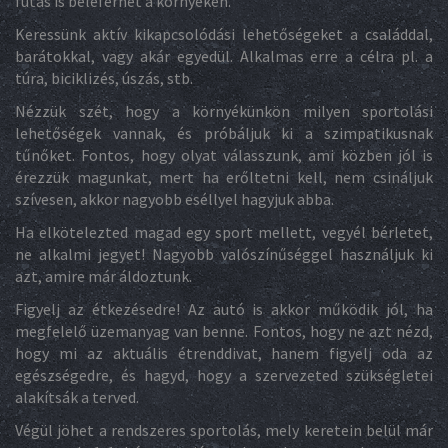
futás is beleférhet a környéken.
Keressünk aktív kikapcsolódási lehetőségeket a családdal,
barátokkal, vagy akár egyedül. Alkalmas erre a célra pl. a
túra, biciklizés, úszás, stb.
Nézzük szét, hogy a környékünkön milyen sportolási
lehetőségek vannak, és próbáljuk ki a szimpatikusnak
tűnőket. Fontos, hogy olyat válasszunk, ami közben jól is
érezzük magunkat, mert ha erőltetni kell, nem csináljuk
szívesen, akkor nagyobb eséllyel hagyjuk abba.
Ha elkötelezted magad egy sport mellett, vegyél bérletet,
ne alkalmi jegyet! Nagyobb valószínűséggel használjuk ki
azt, amire már áldoztunk.
Figyelj az étkezésedre! Az autó is akkor működik jól, ha
megfelelő üzemanyag van benne. Fontos, hogy ne azt nézd,
hogy mi az aktuális étrenddivat, hanem figyelj oda az
egészségedre, és hagyd, hogy a szervezeted szükségletei
alakítsák a terved.
Végül jöhet a rendszeres sportolás, mely keretein belül már