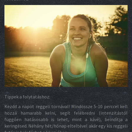
Tippek a folytatáshoz:
Kezdd a napot reggeli tornával! Mindössze 5-10 perccel kell
hozzá hamarabb kelni, segít felébredni (intenzitástól
függően hatásosabb is lehet, mint a kávé), beindítja a
keringésed. Néhány hét/hónap elteltével akár egy kis reggeli