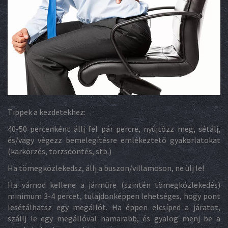
Tippek a kezdetekhez:
40-50 percenként állj fel pár percre, nyújtózz meg, sétálj,
és/vagy végezz bemelegítésre emlékeztető gyakorlatokat
(karkörzés, törzsdöntés, stb.)
Ha tömegközlekedsz, állj a buszon/villamoson, ne ülj le!
Ha várnod kellene a járműre (szintén tömegközlekedés)
minimum 3-4 percet, tulajdonképpen lehetséges, hogy pont
lesétálhatsz egy megállót. Ha éppen elcsíped a járatot,
szállj le egy megállóval hamarabb, és gyalog menj be a