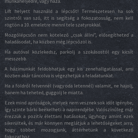
munkahelyedre, vagy haza.
Lift helyett használd a lépcsőt! Természetesen ha sok
szintről van szó, itt is segítség a fokozatosság, nem kell
rögtön a 10. emeletre menni tele szatyrokkal.
Mozgólépcsőn nem kötelező „csak állni”, elősegítheted a
haladásodat, ha közben még lépcsőzöl is.
Ha autóval közlekedsz, parkolj a szokásostól egy kicsit
messzebb.
A házimunkát feldobhatjuk egy kis zenehallgatással, ami
közben akár táncolva is végezhetjük a feladatunkat.
Ha a földről felvennél (vagy oda letennél) valamit, ne hajolj,
hanem ha teheted, guggolj le miatta.
Ezek mind apróságok, melyek nem vesznek sok időt igénybe,
így szinte bárki beékelheti a napirendjébe. Valószínűleg már
érezzük a pozitív élettani hatásokat, úgyhogy amint ezek
sikerültek, és már könnyen meglátjuk a lehetőségeket arra,
hogy többet mozogjunk, áttérhetünk a következő
fokozathoz.