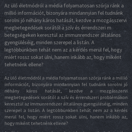
Az ülő életmódról a média folyamatosan szórja ránk a
millió információt, bizonyára mindannyian fel tudnánk
sorolni jó néhány káros hatását, kezdve a mozgásszervi
megbetegedések sorától a szív és érrendszeri m
betegségeken keresztül az immunrendszer általános
gyengüléséig, minden szerepel a listán. A
legtöbbünkben tehát nem az a kérdés merül fel, hogy
miért rossz sokat ülni, hanem inkább az, hogy miként
tehetnénk ellene?
Az ülő életmódról a média folyamatosan szórja ránk a millió
információt, bizonyára mindannyian fel tudnánk sorolni jó
néhány káros hatását, kezdve a mozgásszervi
megbetegedések sorától a szív és érrendszeri problémákon
keresztül az immunrendszer általános gyengüléséig, minden
szerepel a listán. A legtöbbünkben tehát nem az a kérdés
merül fel, hogy miért rossz sokat ülni, hanem inkább az,
hogy miként tehetnénk ellene?