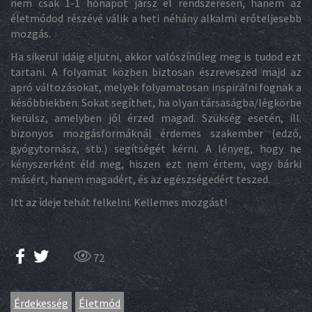
nem csak 1-1 hónapot jársz el rendszeresen, hanem az
életmódod részévé válik a heti néhány alkalmi erőteljesebb
mozgás.
Ha sikerül idáig eljutni, akkor valószínűleg meg is tudod ezt
tartani. A folyamat közben biztosan észreveszed majd az
apró változásokat, melyek folyamatosan inspirálni fognak a
későbbiekben. Sokat segíthet, ha olyan társaságba/légkörbe
kerülsz, amelyben jól érzed magad. Szükség esetén, ill.
bizonyos mozgásformáknál érdemes szakember (edző,
gyógytornász, stb.) segítségét kérni. A lényeg, hogy ne
kényszerként éld meg, hiszen ezt nem értem, vagy bárki
másért, hanem magadért, és az egészségedért teszed.
Itt az ideje tehát felkelni. Kellemes mozgást!
72
Érdekesség
Életmód