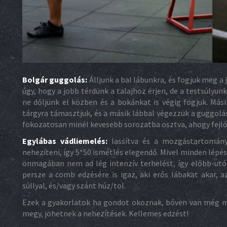
Bolgár guggolás:
Álljunk a bal lábunkra, és fogjuk meg a
úgy, hogy a jobb térdünk a talajhoz érjen, de a testsúlyun
ne dőljünk el közben és a bokánkat is végig fogjuk. Mási
tárgyra támasztjuk, és a másik lábbal végezzük a guggolá
fokozatosan minél kevesebb sorozatba osztva, ahogy fejlő
Egylábas vádliemelés:
lassítva és a mozgástartományt
nehezíteni, így 5*50 ismétlés elegendő. Mivel minden lépé
önmagában nem ad lég intenzív terhelést, így előbb-utó
persze a comb edzésére is igaz, aki erős lábakat akar, 
súllyal, és/vagy szánt húz/tol.
Ezek a gyakorlatok ha gondot okoznak, bőven van még mi
megy, jöhetnek a nehezítések. Kellemes edzést!