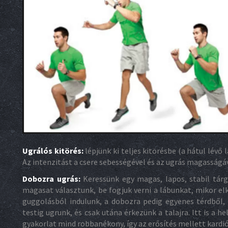
Ugrálós kitörés:
lépjünk ki teljes kitörésbe (a hátul lévő 
Az intenzitást a csere sebességével és az ugrás magasságáv
Dobozra ugrás:
Keressünk egy magas, lapos, stabil tárgy
magasat választunk, be fogjuk verni a lábunkat, mikor el
guggolásból indulunk, a dobozra pedig egyenes térdből, 
testig ugrunk, és csak utána érkezünk a talajra. Itt is a h
gyakorlat mind robbanékony, így az erősítés mellett kardió-