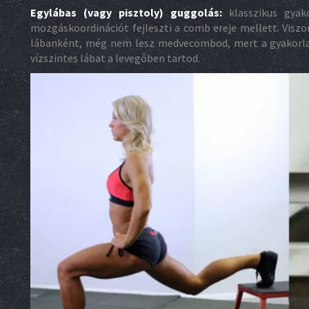
Egylábas (vagy pisztoly) guggolás:
klasszikus gyako
mozgáskoordinációt fejleszti a comb ereje mellett. Viszo
lábanként, még nem lesz medvecombod, mert a gyakorlat 
vízszintes lábat a levegőben tartod.