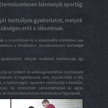
e (természetesen bármelyik sportág
át testsúlyos gyakorlatot, melyek
zükséges erőt a lábunknak.
sak a crossfitesek és a súlyemelők edzésében van
mekkora a felsőtestre (természetesen bármelyik
gyakorlatot, melyek rendkívül hatékonyak, így
ztja az embert és utána garantáltan izomlázunk
öbbször is foglalkozunk vele, hozzászokik a láb,
, a hamstringet, valamint mobilizálja a bokákat.
zve). Az intenzitást változtathatjuk az ugrás
 de elsősorban a helyes kivitelezésre figyeljünk!