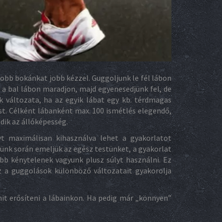
 jobb bokánkat jobb kézzel. Guggoljunk le fél lábon
k a bal lábon maradjon, majd egyenesedjünk fel, de
k változata, ha az egyik lábat egy kb. térdmagas
st. Célként lábanként max. 100 ismétlés elegendő,
dik az állóképesség.
 maximálisan kihasználva lehet a gyakorlatot
sünk során emeljük az egész testünket, a gyakorlat
bb kénytelenek vagyunk plusz súlyt használni. Ez
az a guggolások különböző változatait gyakorolja
t erősíteni a lábainkon. Ha pedig már „könnyen”