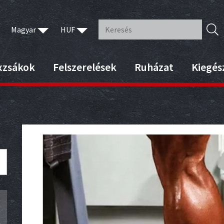
Magyar
HUF
xzsákok
Felszerelések
Ruházat
Kiegés