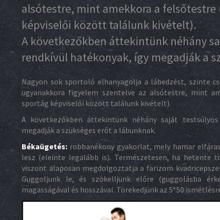
alsótestre, mint amekkora a felsőtestr
képviselői között találunk kivételt).
A következőkben áttekintünk néhány saj
rendkívül hatékonyak, így megadják a s
Nagyon sok sportoló elhanyagolja a lábedzést, szinte c
ugyanakkora figyelem szentelve az alsótestre, mint a
sportág képviselői között találunk kivételt).
A következőkben áttekintünk néhány saját testsúlyos 
megadják a szükséges erőt a lábunknak.
Békaügetés:
robbanékony gyakorlat, mely hamar elfáras
lesz (eleinte legalább is). Természetesen, ha hetente t
viszont alaposan megdolgoztatja a farizom kvadricepszet
Guggoljunk le, és szökelljünk előre (guggolásba érke
magasságával és hosszával. Törekedjünk az 5*50 ismétlésre,