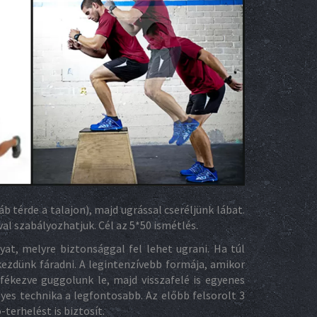
láb térde a talajon), majd ugrással cseréljünk lábat.
al szabályozhatjuk. Cél az 5*50 ismétlés.
at, melyre biztonsággal fel lehet ugrani. Ha túl
kezdünk fáradni. A legintenzívebb formája, amikor
fékezve guggolunk le, majd visszafelé is egyenes
elyes technika a legfontosabb. Az előbb felsorolt 3
terhelést is biztosít.