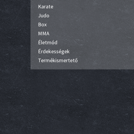
Karate
Judo
Box
MMA
Életmód
Érdekességek
Termékismertető